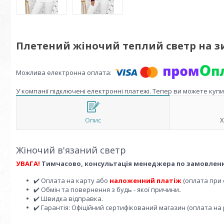
Плетений жіночий теплий светр на з
У компанії підключені електронні платежі. Тепер ви можете куп
Опис
Х
Жіночий в'язаний светр
УВАГА!
Тимчасово, консультація менеджера по замовленю, в
✔️ Оплата на карту або
наложенний платіж
(оплата при 
✔️ Обмін та повернення з будь - якої причини
.
✔️ Швидка відправка.
✔️ Гарантія: Офіційний сертифікований магазин (оплата на 