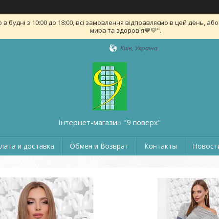
удні з 10:00 до 18:00, всі замовлення відправляємо в цей день, або на
мира та здоров'я💙💛".
Київ, Україна
Інтернет-магазин "9 поверх"
лата и доставка
Обмен и Возврат
Контакты
Новости