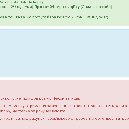
вертаються вам на карту.
рн. + 2% від суми):
Приват24
, сервіс
LiqPay
(Оплата на сайті)
ва пошта за цю послугу бере комісію 20 грн.+ 2% від суми).
 колір, не підійшов розмір, фасон та інше.
днів з моменту отримання замовлення на пошті. Повернення можливо
товару, доставка за рахунок клієнта.
витрати за наш рахунок), обов’язково слід зробити фото, щоб підтве