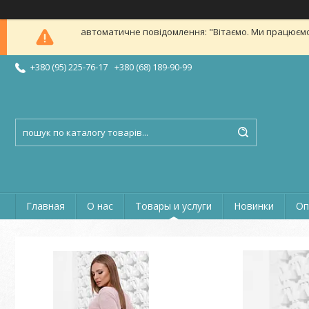
автоматичне повідомлення: "Вітаємо. Ми працюємо в б
+380 (95) 225-76-17
+380 (68) 189-90-99
Главная
О нас
Товары и услуги
Новинки
Оп