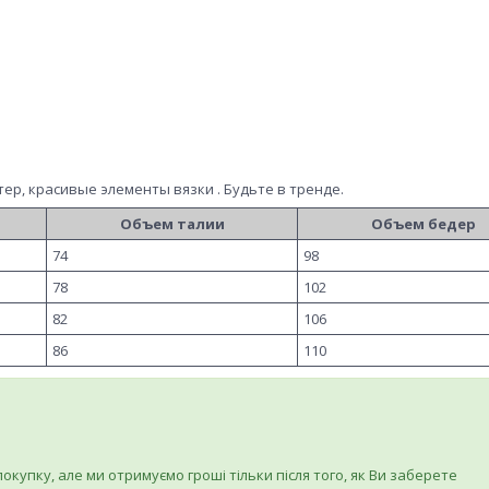
тер, красивые элементы вязки . Будьте в тренде.
Объем талии
Объем бедер
74
98
78
102
82
106
86
110
купку, але ми отримуємо гроші тільки після того, як Ви заберете