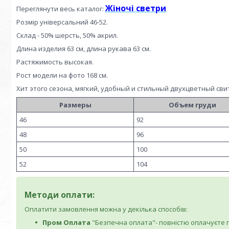
Жіночі светри
Переглянути весь каталог:
Розмір універсальний 46-52.
Склад - 50% шерсть, 50% акрил.
Длина изделия 63 см, длина рукава 63 см.
Растяжимость высокая.
Рост модели на фото 168 см.
Хит этого сезона, мягкий, удобный и стильный двухцветный сви
Размеры
Объем груди
46
92
48
96
50
100
52
104
Методи оплати:
Оплатити замовлення можна у декілька способів:
Пром Оплата
"Безпечна оплата"- повністю оплачуєте по