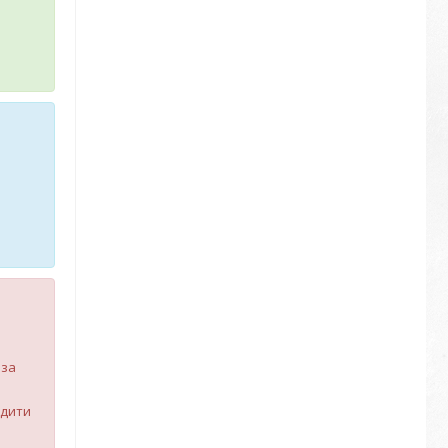
 за
рдити