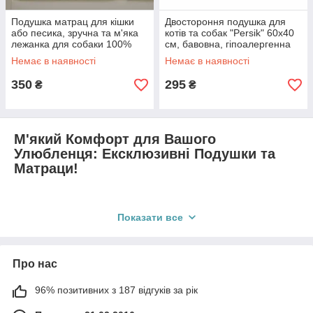
Подушка матрац для кішки
Двостороння подушка для
або песика, зручна та м'яка
котів та собак "Persik" 60x40
лежанка для собаки 100%
см, бавовна, гіпоалергенна
котон 60 х 40 см
Немає в наявності
Немає в наявності
350
295
₴
₴
М'який Комфорт для Вашого
Улюбленця: Ексклюзивні Подушки та
Матраци!
Подаруйте своєму коту або собаці справжній райський
Показати все
куточок для сну та відпочинку. Представляємо колекцію
гіпоалергенних
подушок і матраців, створених спеціально
для комфорту Ваших чотирилапих друзів.
Про нас
Кожен виріб — це
ручна робота
та
обмежена серія
, що
гарантує унікальність і
відмінну якість
. Ми використовуємо
96% позитивних з 187 відгуків за рік
лише найкращий
холофайбер
як наповнювач, що
забезпечує м'якість, підтримку та безпеку навіть для