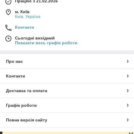
Працює з 21.02.2016
найчутливіших тварин.
м. Київ
Забудьте про неспокійний сон! Наші лежанки дарують тепло,
Київ, Україна
затишок та здоровий відпочинок. Обираючи нас, Ви обираєте
турботу, стиль та виняткову якість
для свого улюбленця.
Контакти
Подбайте про його комфорт вже сьогодні!
Сьогодні вихідний
Показати весь графік роботи
Про нас
Контакти
Доставка та оплата
Графік роботи
Повна версія сайту