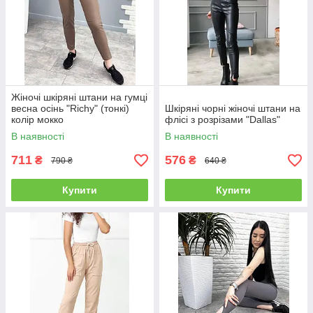
Жіночі шкіряні штани на гумці
весна осінь "Richy" (тонкі)
Шкіряні чорні жіночі штани на
колір мокко
флісі з розрізами "Dallas"
В наявності
В наявності
711
576
₴
₴
790 ₴
640 ₴
Купити
Купити