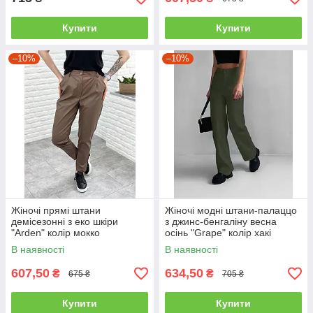
Купити
Купити
–10%
–10%
Жіночі прямі штани
Жіночі модні штани-палаццо
демісезонні з еко шкіри
з джинс-бенгаліну весна
"Arden" колір мокко
осінь "Grape" колір хакі
В наявності
В наявності
607,50
634,50
₴
₴
675 ₴
705 ₴
Купити
Купити