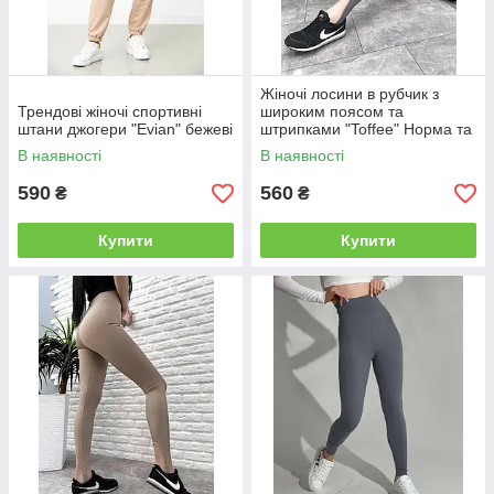
Жіночі лосини в рубчик з
Трендові жіночі спортивні
широким поясом та
штани джогери "Evian" бежеві
штрипками "Toffee" Норма та
батал
В наявності
В наявності
590
560
₴
₴
Купити
Купити