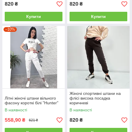
820
820
₴
₴
Купити
Купити
–10%
Жіночі спортивні штани на
Літні жіночі штани вільного
флісі висока посадка
фасону короткі білі "Hunter"
коричневі
В наявності
В наявності
558,90
820
₴
₴
621 ₴