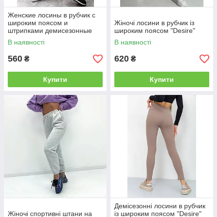
Женские лосины в рубчик с
широким поясом и
Жіночі лосини в рубчик із
штрипками демисезонные
широким поясом "Desire"
"Toffee" Норма и батал цвет
В наявності
В наявності
мокко
560
620
₴
₴
Купити
Купити
Демісезонні лосини в рубчик
Жіночі спортивні штани на
із широким поясом "Desire"