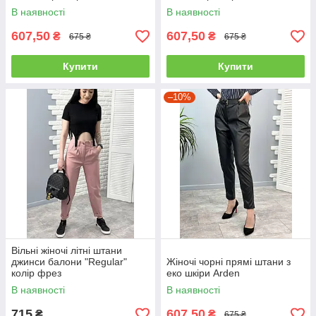
В наявності
В наявності
607,50
607,50
₴
₴
675 ₴
675 ₴
Купити
Купити
–10%
Вільні жіночі літні штани
джинси балони "Regular"
Жіночі чорні прямі штани з
колір фрез
еко шкіри Arden
В наявності
В наявності
715
607,50
₴
₴
675 ₴