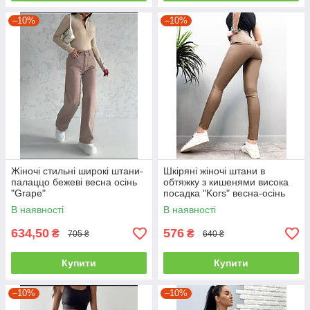
–10%
–10%
Жіночі стильні широкі штани-
Шкіряні жіночі штани в
палаццо бежеві весна осінь
обтяжку з кишенями висока
"Grape"
посадка "Kors" весна-осінь
(тонкі) колір мокко
В наявності
В наявності
634,50
576
₴
₴
705 ₴
640 ₴
Купити
Купити
–10%
–10%