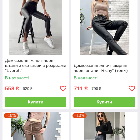
Демісезонні жіночі чорні
штани з еко шкіри з розрізами
Демісезонні жіночі шкіряні
"Everett"
чорні штани "Richy" (тонкі)
В наявності
В наявності
558
711
₴
₴
620 ₴
790 ₴
Купити
Купити
–10%
–10%