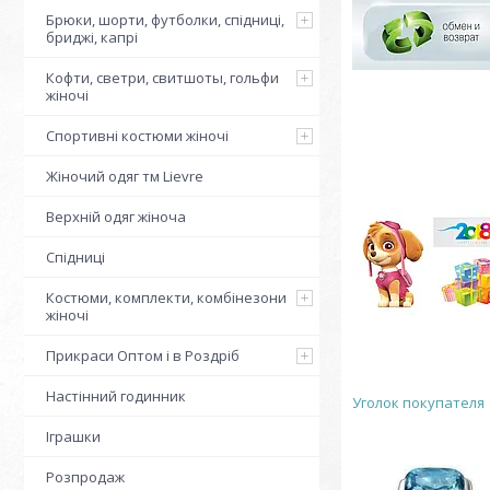
Брюки, шорти, футболки, спідниці,
бриджі, капрі
Кофти, светри, свитшоты, гольфи
жіночі
Спортивні костюми жіночі
Жіночий одяг тм Lievre
Верхній одяг жіноча
Спідниці
Костюми, комплекти, комбінезони
жіночі
Прикраси Оптом і в Роздріб
Настінний годинник
Уголок покупателя
Іграшки
Розпродаж