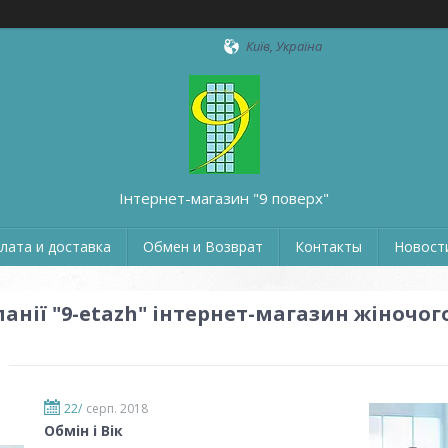
Київ, Україна
Інтернет-магазин "9 поверх"
лата и доставка
Обмен и Возврат
Контакты
Новости
анії "9-etazh" інтернет-магазин жіночого
22/
серп. 2018
Обмін і Вік