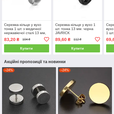
Сережка-кільце у вухо
Сережка-кільце у вухо 1
Сере
тонка 1 шт. з медичної
шт. тонка 13 мм. чорна
вухо
нержавіючої сталі 13 мм,
JAVRICK
1 шт
срібляста JAVRICK
JAV
83,20
89,60
69,
₴
₴
104 ₴
112 ₴
Купити
Купити
Акційні пропозиції та новинки
–24%
–24%