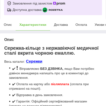
Замовлення під захистом
Доступна доставка
Опис
Характеристики
Доставка
Оплата
Умови 
Опис
Сережка-кільце з нержавіючої медичної
сталі вкрита чорною емаллю.
Сережки
Весь каталог:
❗
✔️
Віправляємо
БЕЗ ДЗВІНКА,
якщо Вам потрібен
дзвінок менеджера напишіть про це в коментарі до
замовлення.
✔️ Оплата на картку або
післяплата
(оплата при
отриманні на пошті).
✔️ Відправка в день замовлення.
✔️ Гарантія: Офіційний сертифікований магазин
(оплата на рахунок підприємства).