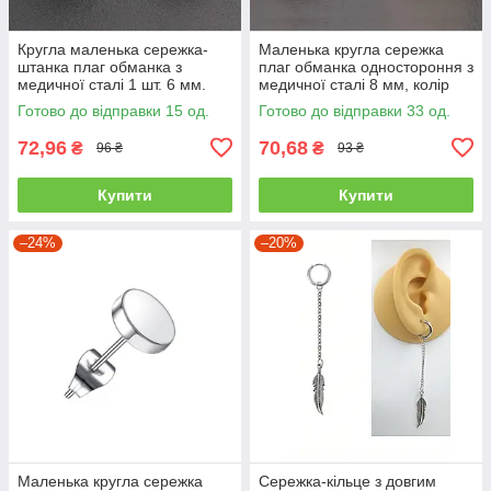
Кругла маленька сережка-
Маленька кругла сережка
штанка плаг обманка з
плаг обманка одностороння з
медичної сталі 1 шт. 6 мм.
медичної сталі 8 мм, колір
срібляста JAVRICK
золото JAVRICK
Готово до відправки 15 од.
Готово до відправки 33 од.
72,96
70,68
₴
₴
96 ₴
93 ₴
Купити
Купити
–24%
–20%
Маленька кругла сережка
Сережка-кільце з довгим