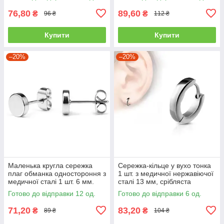
76,80
89,60
₴
₴
96 ₴
112 ₴
Купити
Купити
–20%
–20%
Маленька кругла сережка
Сережка-кільце у вухо тонка
плаг обманка одностороння з
1 шт. з медичної нержавіючої
медичної сталі 1 шт. 6 мм.
сталі 13 мм, срібляста
срібляста JAVRICK
JAVRICK
Готово до відправки 12 од.
Готово до відправки 6 од.
71,20
83,20
₴
₴
89 ₴
104 ₴