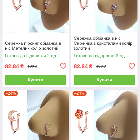
Сережка обманка в ніс
Сережка пірсинг обманка в
Сніжинка з кристалами колір
ніс Метелик колір золотий
золотий
Готово до відправки 2 од.
Готово до відправки 3 од.
82,84
82,84
₴
₴
109 ₴
109 ₴
Купити
Купити
–24%
–24%