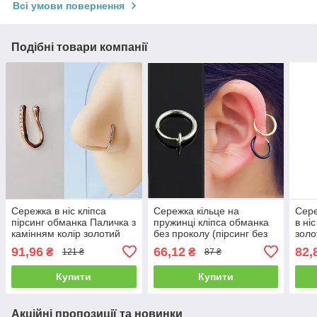
Всі умови повернення
Подібні товари компанії
Сережка в ніс кліпса
Сережка кільце на
Сере
пірсинг обманка Паличка з
пружинці кліпса обманка
в ні
камінням колір золотий
без проколу (пірсинг без
золо
проколу вухо, септум ніс,
91,96
66,12
82,
₴
₴
121 ₴
87 ₴
губа) срібляста
Купити
Купити
Акційні пропозиції та новинки