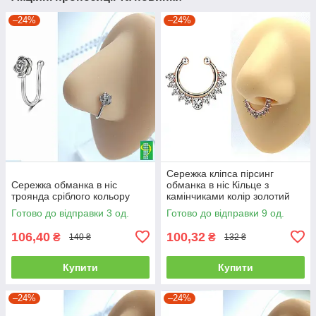
–24%
–24%
Сережка кліпса пірсинг
Сережка обманка в ніс
обманка в ніс Кільце з
троянда сріблого кольору
камінчиками колір золотий
Готово до відправки 3 од.
Готово до відправки 9 од.
106,40
100,32
₴
₴
140 ₴
132 ₴
Купити
Купити
–24%
–24%