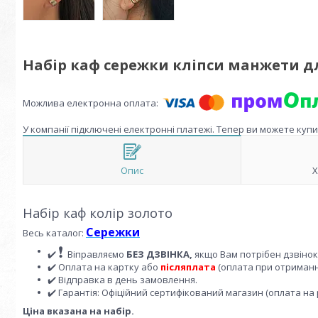
Набір каф сережки кліпси манжети дл
У компанії підключені електронні платежі. Тепер ви можете куп
Опис
Х
Набір каф колір золото
Сережки
Весь каталог:
❗
✔️
Віправляємо
БЕЗ ДЗВІНКА,
якщо Вам потрібен дзвіно
✔️ Оплата на картку або
післяплата
(оплата при отриманні
✔️ Відправка в день замовлення.
✔️ Гарантія: Офіційний сертифікований магазин (оплата на 
Ціна вказана на набір.