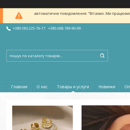
автоматичне повідомлення: "Вітаємо. Ми працюємо в б
+380 (95) 225-76-17
+380 (68) 189-90-99
Главная
О нас
Товары и услуги
Новинки
Оп