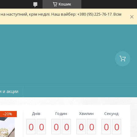
Кошик
 наступний, крім неділі. Наш вайбер: +380 (95) 225-76-17. Всім
 и акции
Днів
Годин
Хвилин
Секунд
–20%
0
0
0
0
0
0
0
0