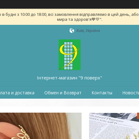
удні з 10:00 до 18:00, всі замовлення відправляємо в цей день, або на
мира та здоров'я💙💛".
Київ, Україна
Інтернет-магазин "9 поверх"
лата и доставка
Обмен и Возврат
Контакты
Новости