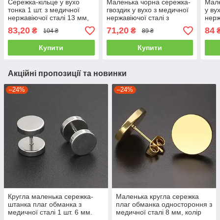
Сережка-кільце у вухо
Маленька чорна сережка-
Мале
тонка 1 шт. з медичної
гвоздик у вухо з медичної
у ву
нержавіючої сталі 13 мм,
нержавіючої сталі з
нерж
срібляста JAVRICK
квадратним каменем 1 шт.
каме
83,20
71,20
84
₴
₴
104 ₴
89 ₴
6 мм. JAVRICK
JAV
Купити
Купити
Акційні пропозиції та новинки
–24%
–24%
Кругла маленька сережка-
Маленька кругла сережка
штанка плаг обманка з
плаг обманка одностороння з
медичної сталі 1 шт. 6 мм.
медичної сталі 8 мм, колір