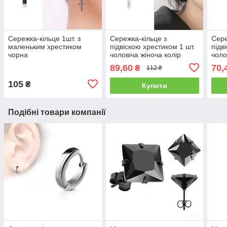
Сережка-кільце 1шт. з
Сережка-кільце з
Сере
маленьким хрестиком
підвіскою хрестиком 1 шт.
підв
чорна
чоловіча жіноча колір
чоло
білий сталевий
89,60
70,
₴
112 ₴
105
₴
Купити
Подібні товари компанії