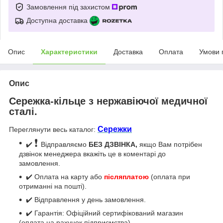
Замовлення під захистом
Доступна доставка
Опис
Характеристики
Доставка
Оплата
Умови 
Опис
Сережка-кільце з нержавіючої медичної
сталі.
Сережки
Переглянути весь каталог:
❗
✔️
Відправляємо
БЕЗ ДЗВІНКА,
якщо Вам потрібен
дзвінок менеджера вкажіть це в коментарі до
замовлення.
✔️ Оплата на карту або
післяплатою
(оплата при
отриманні на пошті).
✔️ Відправлення у день замовлення.
✔️ Гарантія: Офіційний сертифікований магазин
(оплата на рахунок підприємства).