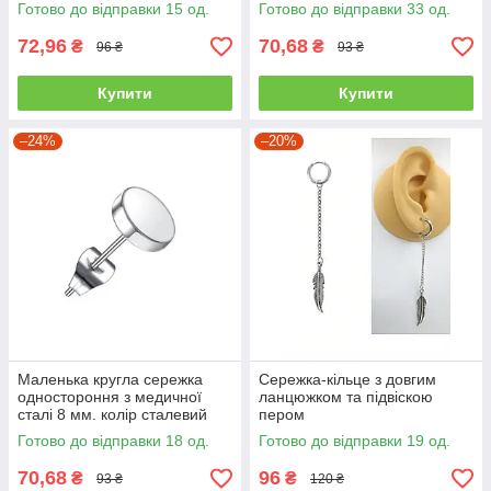
срібляста JAVRICK
золото JAVRICK
Готово до відправки 15 од.
Готово до відправки 33 од.
72,96
70,68
₴
₴
96 ₴
93 ₴
Купити
Купити
–24%
–20%
Маленька кругла сережка
Сережка-кільце з довгим
одностороння з медичної
ланцюжком та підвіскою
сталі 8 мм. колір сталевий
пером
Готово до відправки 18 од.
Готово до відправки 19 од.
70,68
96
₴
₴
93 ₴
120 ₴