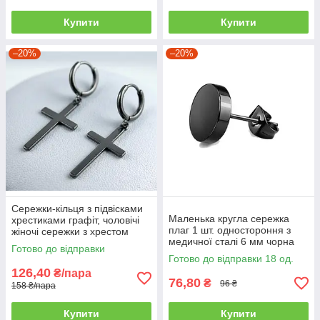
Купити
Купити
–20%
–20%
Сережки-кільця з підвісками
Маленька кругла сережка
хрестиками графіт, чоловічі
плаг 1 шт. одностороння з
жіночі сережки з хрестом
медичної сталі 6 мм чорна
(пара)
Готово до відправки
JAVRICK
Готово до відправки 18 од.
126,40
₴/пара
76,80
₴
96 ₴
158 ₴/пара
Купити
Купити