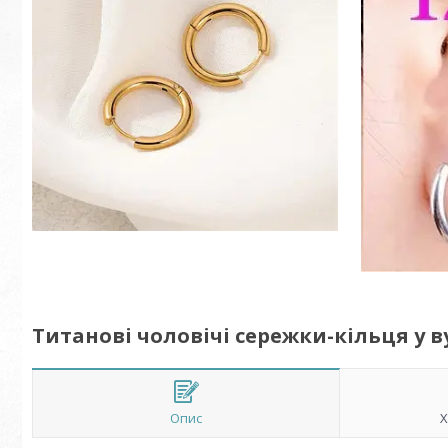
Титанові чоловічі сережки-кільця у в
Опис
Х