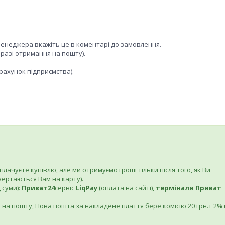
менеджера вкажіть це в коментарі до замовлення.
 разі отримання на пошту).
рахунок підприємства).
ачуєте купівлю, але ми отримуємо гроші тільки після того, як Ви
вертаються Вам на карту).
 суми):
Приват24
сервіс
LiqPay
(оплата на сайті),
термінали Приват
 на пошту, Нова пошта за накладене плаття бере комісію 20 грн.+ 2% 