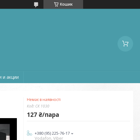
Кошик
 и акции
Немає в наявності
Код:
СК 1030
127 ₴/пара
+380 (95) 225-76-17
Vodafon, Viber