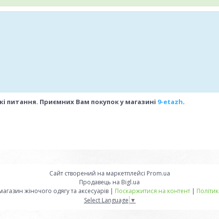
які питання. Приємних Вам покупок у магазині
9-etazh
.
Сайт створений на маркетплейсі
Prom.ua
Продавець на Bigl.ua
"9-etazh" інтернет-магазин жіночого одягу та аксесуарів |
Поскаржитися на контент
|
Політик
Select Language
▼