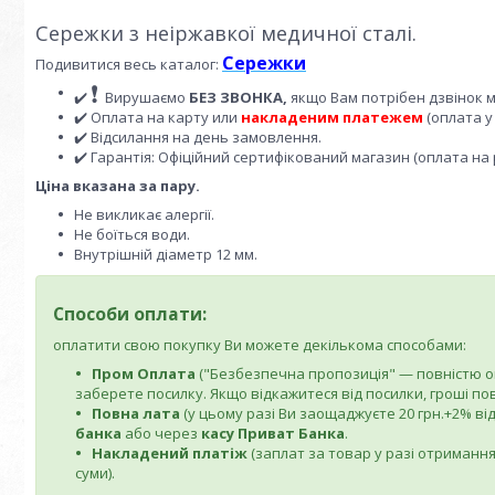
Сережки з неіржавкої медичної сталі.
Сережки
Подивитися весь каталог:
❗
✔️
Вирушаємо
БЕЗ ЗВОНКА,
якщо Вам потрібен дзвінок 
✔️ Оплата на карту или
накладеним платежем
(оплата у
✔️ Відсилання на день замовлення.
✔️ Гарантія: Офіційний сертифікований магазин (оплата на 
Ціна вказана за пару.
Не викликає алергії.
Не боїться води.
Внутрішній діаметр 12 мм.
Способи оплати:
оплатити свою покупку Ви можете декількома способами:
Пром Оплата
("Безбезпечна пропозиція" — повністю опл
заберете посилку. Якщо відкажитеся від посилки, гроші по
Повна лата
(у цьому разі Ви заощаджуєте 20 грн.+2% від
банка
або через
касу Приват Банка
.
Накладений платіж
(заплат за товар у разі отримання
суми).