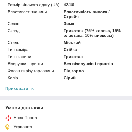
Розмір жіночого одягу (UA)
42/46
Властивості тканини
Еластичність висока /
Стрейч
Сезон
Зима
Склад
Трикотаж (75% хлопка, 15%
эластана, 10% вискозы)
Стиль
Міський
Тип коміра
Стійка
Тип тканини
Трикотаж
Візерунки і принти
Без візерунків і принтів
Фасон вирізу горловини
Під горло
Колір
Сірий
Приховати
Умови доставки
Нова Пошта
Укрпошта