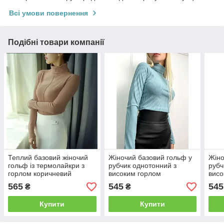
Всі умови повернення
Подібні товари компанії
Теплий базовий жіночий
Жіночий базовий гольф у
Жіно
гольф із термолайкри з
рубчик однотонний з
рубч
горлом коричневий
високим горлом
висо
фісташковий
565
545
545
₴
₴
Купити
Купити