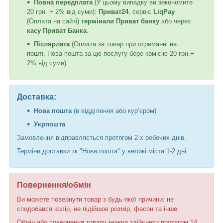
Повна передплата
(У цьому випадку ви зекономите
20 грн. + 2% від суми):
Приват24
, сервіс
LiqPay
(Оплата на сайті)
термінали Приват банку
або через
касу Приват Банка
.
Післярлата
(Оплата за товар при отриманні на
пошті, Нова пошта за цю послугу бере комісію 20 грн.+
2% від суми).
Доставка:
Нова пошта
(в відділення або кур’єром)
Укрпошта
Замовлення відправляється протягом 2-х робочих днів.
Терміни доставки тк "Нова пошта" у великі міста 1-2 дні.
Повернення/обмін
Ви можете повернути товар з будь-якої причини: не
сподобався колір, не підійшов розмір, фасон та інше.
Обмін або повернення товару можна здійснити протягом 14