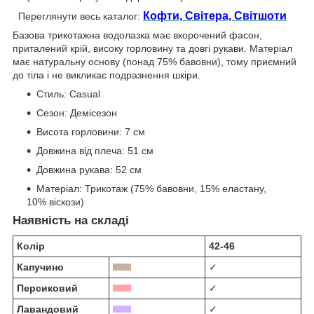
Кофти, Світера, Світшоти
Переглянути весь каталог:
Базова трикотажна водолазка має вкорочений фасон,
приталений крій, високу горловину та довгі рукави. Матеріал
має натуральну основу (понад 75% бавовни), тому приємний
до тіла і не викликає подразнення шкіри.
Стиль:
Casual
Сезон:
Демісезон
Висота горловини:
7 см
Довжина від плеча:
51 см
Довжина рукава:
52 см
Матеріал:
Трикотаж (75% бавовни, 15% еластану,
10% віскози)
Наявність на складі
Колір
42-46
Капучино
✓
Персиковий
✓
Лавандовий
✓