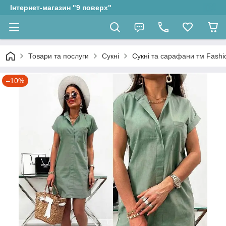
Інтернет-магазин "9 поверх"
Товари та послуги
Сукні
Сукні та сарафани тм Fashio
–10%