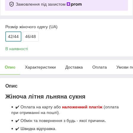
Замовлення під захистом
Розмір жіночого одягу (UA)
42/44
46/48
В наявності
Опис
Характеристики
Доставка
Оплата
Умови п
Опис
Жіноча літня льняна сукня
✔️ Оплата на карту або
наложенний платіж
(оплата
при отриманні на пошті).
✔️ Обмін та повернення з будь - якої причини
.
✔️ Швидка відправка.