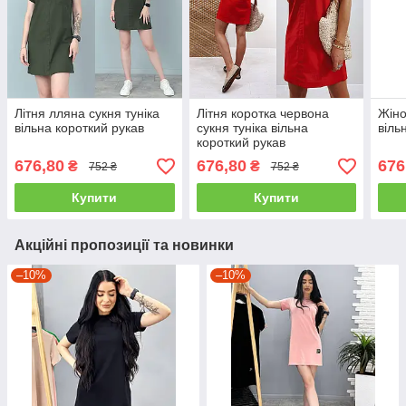
Літня лляна сукня туніка
Літня коротка червона
Жіно
вільна короткий рукав
сукня туніка вільна
віль
короткий рукав
676,80
676,80
676
₴
₴
752 ₴
752 ₴
Купити
Купити
Акційні пропозиції та новинки
–10%
–10%