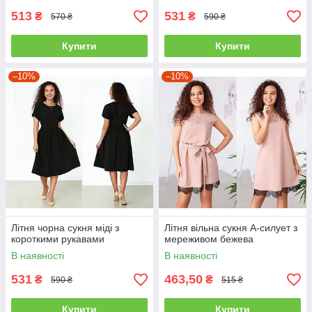
513
531
₴
₴
570 ₴
590 ₴
Купити
Купити
–10%
–10%
Літня чорна сукня міді з
Літня вільна сукня А-силует з
короткими рукавами
мереживом бежева
В наявності
В наявності
531
463,50
₴
₴
590 ₴
515 ₴
Купити
Купити