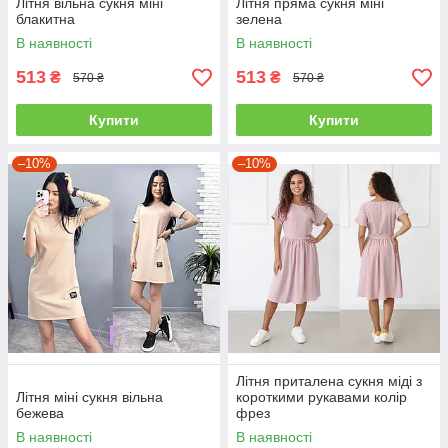
Літня вільна сукня міні
Літня пряма сукня міні
блакитна
зелена
В наявності
В наявності
513
513
₴
₴
570 ₴
570 ₴
Купити
Купити
–10%
–10%
Літня приталена сукня міді з
Літня міні сукня вільна
короткими рукавами колір
бежева
фрез
В наявності
В наявності