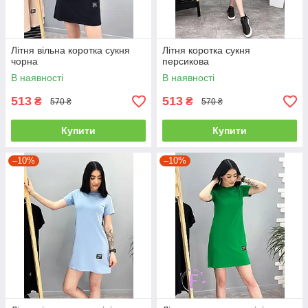
Літня вільна коротка сукня
Літня коротка сукня
чорна
персикова
В наявності
В наявності
513
513
₴
₴
570 ₴
570 ₴
Купити
Купити
–10%
–10%