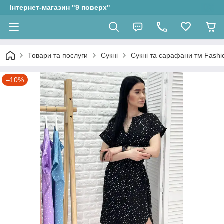
Інтернет-магазин "9 поверх"
Товари та послуги
Сукні
Сукні та сарафани тм Fashio
–10%