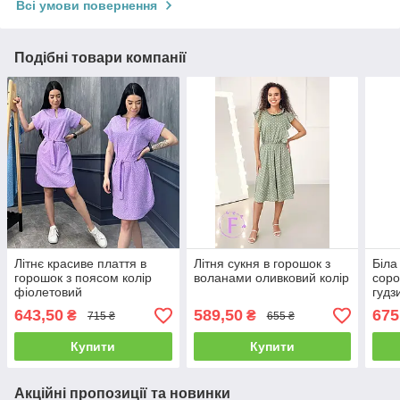
Всі умови повернення
Подібні товари компанії
Літнє красиве плаття в
Літня сукня в горошок з
Біла
горошок з поясом колір
воланами оливковий колір
соро
фіолетовий
гудз
рука
643,50
589,50
675
₴
₴
715 ₴
655 ₴
Купити
Купити
Акційні пропозиції та новинки