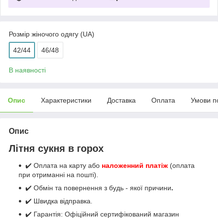
Розмір жіночого одягу (UA)
42/44
46/48
В наявності
Опис
Характеристики
Доставка
Оплата
Умови п
Опис
Літня сукня в горох
✔️ Оплата на карту або
наложенний платіж
(оплата
при отриманні на пошті).
✔️ Обмін та повернення з будь - якої причини
.
✔️ Швидка відправка.
✔️ Гарантія: Офіційний сертифікований магазин