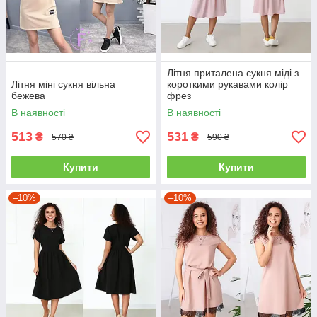
Літня приталена сукня міді з
Літня міні сукня вільна
короткими рукавами колір
бежева
фрез
В наявності
В наявності
513
531
₴
₴
570 ₴
590 ₴
Купити
Купити
–10%
–10%