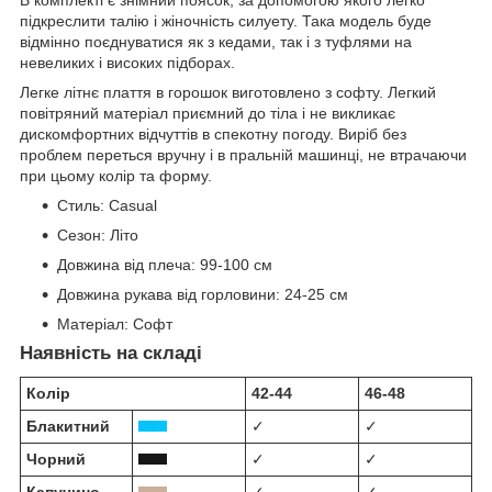
В комплекті є знімний поясок, за допомогою якого легко
підкреслити талію і жіночність силуету. Така модель буде
відмінно поєднуватися як з кедами, так і з туфлями на
невеликих і високих підборах.
Легке літнє плаття в горошок виготовлено з софту. Легкий
повітряний матеріал приємний до тіла і не викликає
дискомфортних відчуттів в спекотну погоду. Виріб без
проблем переться вручну і в пральній машинці, не втрачаючи
при цьому колір та форму.
Стиль:
Casual
Сезон:
Літо
Довжина від плеча:
99-100 см
Довжина рукава від горловини:
24-25 см
Матеріал:
Софт
Наявність на складі
Колір
42-44
46-48
Блакитний
✓
✓
Чорний
✓
✓