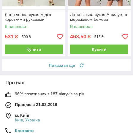
Літня чорна сукня міді з
Літня вільна сукня А-силует з
короткими рукавами
мереживом бежева
В наявності
В наявності
531
463,50
₴
₴
590 ₴
515 ₴
Купити
Купити
Показати ще
Про нас
96% позитивних з 187 відгуків за рік
Працює з 21.02.2016
м. Київ
Київ, Україна
Контакти