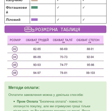
Капучино
✓
✓
Фісташкови
✓
✓
й
Ліловий
✓
✓
Методи оплати:
Оплатити замовлення можна у декілька способів:
Пром Оплата
"Безпечна оплата"- повністю
оплачуєте покупку, але ми отримуємо гроші тільки
після того, як Ви заберете посилку на пошті. Якщо