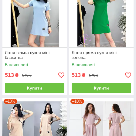
Літня вільна сукня міні
Літня пряма сукня міні
блакитна
зелена
В наявності
В наявності
513
513
₴
₴
570 ₴
570 ₴
Купити
Купити
–10%
–10%