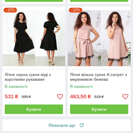
–10%
–10%
Літня чорна сукня міді з
Літня вільна сукня А-силует з
короткими рукавами
мереживом бежева
В наявності
В наявності
531
463,50
₴
₴
590 ₴
515 ₴
Купити
Купити
Показати ще