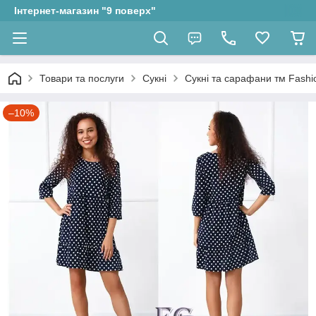
Інтернет-магазин "9 поверх"
Товари та послуги
Сукні
Сукні та сарафани тм Fashio
–10%