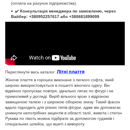
(оплата на рахунок підприємства).
✔️
Консультація менеджера по замовленю, через
Вайбер: +380952257617 або +380681899099
Літні плаття
Переглянути весь каталог:
Жіноче плаття в горошок виконане з легкого софта, який
широко використовується в пошитті жіночого одягу. Він
відмінно пропускає повітря, ідеально лягає по фігурі і не
примхливий у догляді. Виріб вільного крою з відрізною
завищеною талією і з широкою оборкою знизу. Такий фасон
вдало підходить для різних типів фігури, адже він допомагає
уникнути непотрібних акцентів в області талії, живота і стегон.
Рукава по лікоть можна підібрати за допомогою гудзиків і
спеціальних шлейок, що вшиті з вивороту.