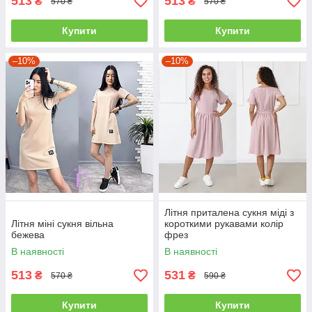
513
513
₴
₴
570 ₴
570 ₴
Купити
Купити
–10%
–10%
Літня приталена сукня міді з
Літня міні сукня вільна
короткими рукавами колір
бежева
фрез
В наявності
В наявності
513
531
₴
₴
570 ₴
590 ₴
Купити
Купити