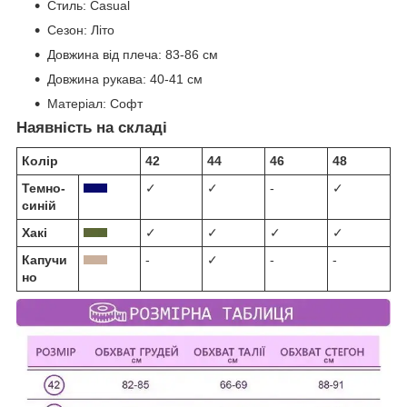
Стиль:
Сasual
Сезон:
Літо
Довжина від плеча:
83-86 см
Довжина рукава:
40-41 см
Матеріал:
Софт
Наявність на складі
Колір
42
44
46
48
Темно-
✓
✓
-
✓
синій
Хакі
✓
✓
✓
✓
Капучи
-
✓
-
-
но