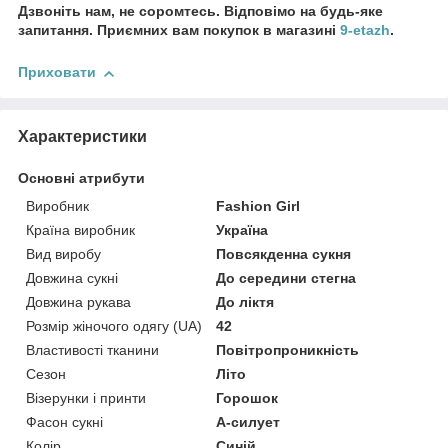
Дзвоніть нам, не соромтесь. Відповімо на будь-яке
запитання. Приємних вам покупок в магазині
9-etazh
.
Приховати
Характеристики
Основні атрибути
Виробник
Fashion Girl
Країна виробник
Україна
Вид виробу
Повсякденна сукня
Довжина сукні
До середини стегна
Довжина рукава
До ліктя
Розмір жіночого одягу (UA)
42
Властивості тканини
Повітропроникність
Сезон
Літо
Візерунки і принти
Горошок
Фасон сукні
А-силует
Колір
Синій