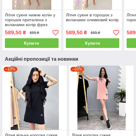
Літня сукня нижче колін у
Літня сукня в горошок з
Літн
горошок приталена з
воланами оливковий колір
горо
воланами колір фрез
589,50
589,50
589
₴
₴
655 ₴
655 ₴
Купити
Купити
Акційні пропозиції та новинки
–10%
–10%
Літня вільна коротка сукня
Літня коротка сукня