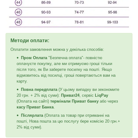
Методи оплати:
Оплатити замовлення можна у декілька способів:
Пром Оплата
"Безпечна оплата"- повністю
оплачуєте покупку, але ми отримуємо гроші тільки
після того, як Ви заберете посилку на пошті. Якщо
відмовитесь від посилці, гроші повертаються вам на
карту.
Повна передплата
(У цьому випадку ви зекономите
20 грн. + 2% від суми):
Приват24
, сервіс
LiqPay
(Оплата на сайті)
термінали Приват банку
або через
касу Приват Банка
.
Післярлата
(Оплата за товар при отриманні на
пошті, Нова пошта за цю послугу бере комісію 20 грн.+
2% від суми).