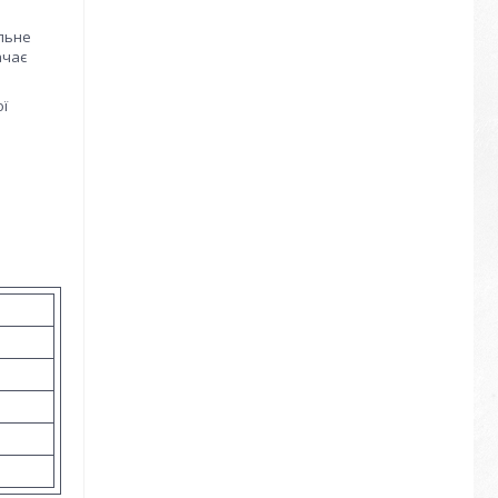
альне
ачає
ої