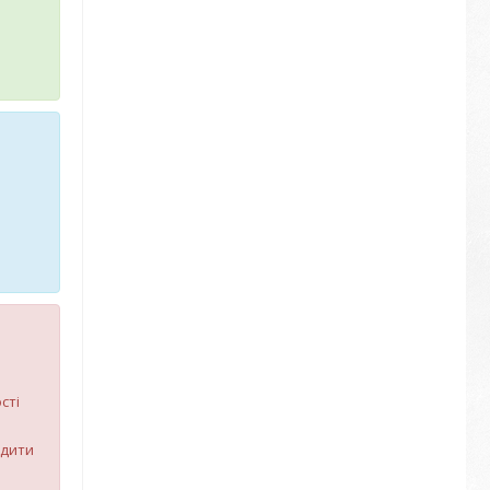
сті
рдити