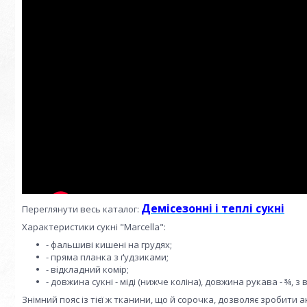
Демісезонні і теплі сукні
Переглянути весь каталог:
Характеристики сукні "Marcella":
- фальшиві кишені на грудях;
- пряма планка з ґудзиками;
- відкладний комір;
- довжина сукні - міді (нижче коліна), довжина рукава - ¾, з
Знімний пояс із тієї ж тканини, що й сорочка, дозволяє зробити