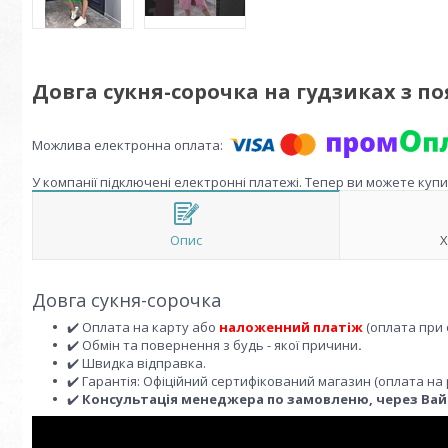
Довга сукня-сорочка на гудзиках з по
У компанії підключені електронні платежі. Тепер ви можете куп
Опис
Х
Довга сукня-сорочка
✔️ Оплата на карту або
наложенний платіж
(оплата при 
✔️ Обмін та повернення з будь - якої причини
.
✔️ Швидка відправка.
✔️ Гарантія: Офіційний сертифікований магазин (оплата на 
✔️
Консультація менеджера по замовленю, через Вайбе