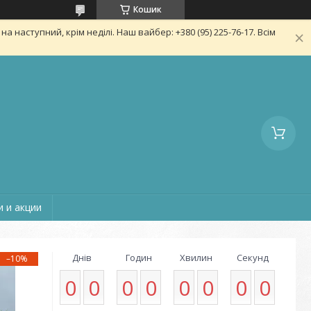
Кошик
 наступний, крім неділі. Наш вайбер: +380 (95) 225-76-17. Всім
 и акции
Днів
Годин
Хвилин
Секунд
–10%
0
0
0
0
0
0
0
0