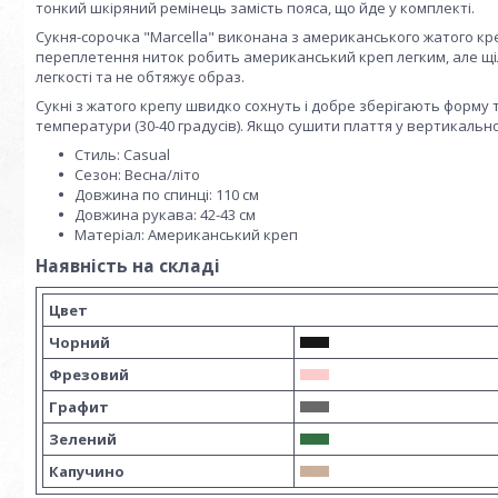
тонкий шкіряний ремінець замість пояса, що йде у комплекті.
Сукня-сорочка "Marcella" виконана з американського жатого кре
переплетення ниток робить американський креп легким, але щіль
легкості та не обтяжує образ.
Сукні з жатого крепу швидко сохнуть і добре зберігають форму т
температури (30-40 градусів). Якщо сушити плаття у вертикальн
Стиль:
Casual
Сезон:
Весна/літо
Довжина по спинці:
110 см
Довжина рукава:
42-43 см
Матеріал:
Американський креп
Наявність на складі
Цвет
Чорний
Фрезовий
Графит
Зелений
Капучино