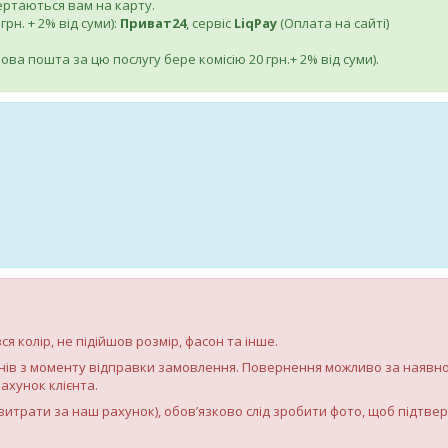
вертаються вам на карту.
рн. + 2% від суми):
Приват24
, сервіс
LiqPay
(Оплата на сайті)
ва пошта за цю послугу бере комісію 20 грн.+ 2% від суми).
 колір, не підійшов розмір, фасон та інше.
нів з моменту відправки замовлення. Повернення можливо за наявно
рахунок клієнта.
витрати за наш рахунок), обов’язково слід зробити фото, щоб підтве