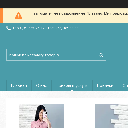
автоматичне повідомлення: "Вітаємо. Ми працюємо в б
+380 (95) 225-76-17
+380 (68) 189-90-99
Главная
О нас
Товары и услуги
Новинки
Оп