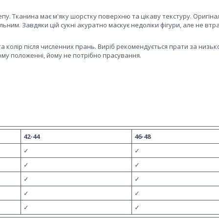
пу. Тканина має м'яку шорстку поверхню та цікаву текстуру. Оригін
ним. Завдяки цій сукні акуратно маскує недоліки фігури, але не втр
а колір після численних прань. Виріб рекомендується прати за низьк
ому положенні, йому не потрібно прасування.
42-44
46-48
✓
✓
✓
✓
✓
✓
✓
✓
✓
✓