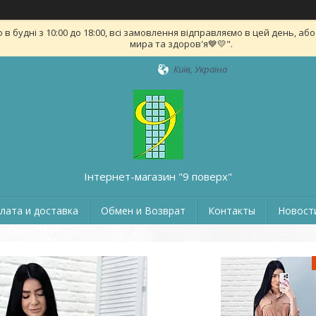
удні з 10:00 до 18:00, всі замовлення відправляємо в цей день, або на
мира та здоров'я💙💛".
Київ, Україна
Інтернет-магазин "9 поверх"
лата и доставка
Обмен и Возврат
Контакты
Новости