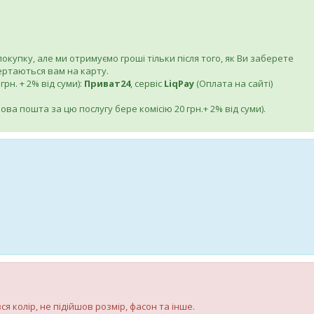
купку, але ми отримуємо гроші тільки після того, як Ви заберете
вертаються вам на карту.
рн. + 2% від суми):
Приват24
, сервіс
LiqPay
(Оплата на сайті)
ва пошта за цю послугу бере комісію 20 грн.+ 2% від суми).
 колір, не підійшов розмір, фасон та інше.