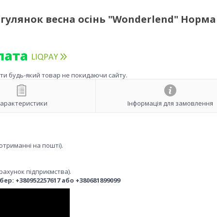
улянок весна осінь "Wonderlend" Норма
ити будь-який товар не покидаючи сайту.
арактеристики
Інформація для замовлення
отриманні на пошті).
рахунок підприємства).
р: +380952257617 або +380681899099