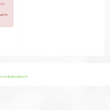
сті
рдити
а конфіденційності