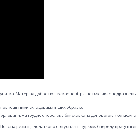
нитка. Матеріал добре пропускає повітря, не викликає подразнень на
ь повноцінними складовими інших образів:
горловини. На грудях є невелика блискавка, із допомогою якої можна
ояс на резинці, додатково стягується шнурком. Спереду присутні дві