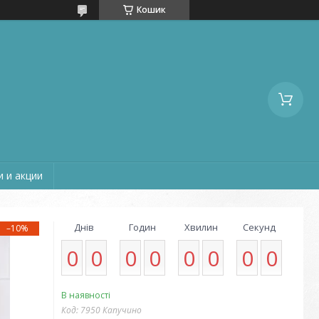
Кошик
 и акции
Днів
Годин
Хвилин
Секунд
–10%
0
0
0
0
0
0
0
0
В наявності
Код:
7950 Капучино