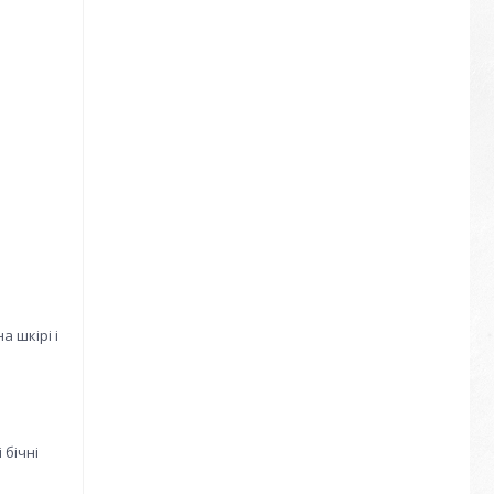
 шкірі і
 бічні