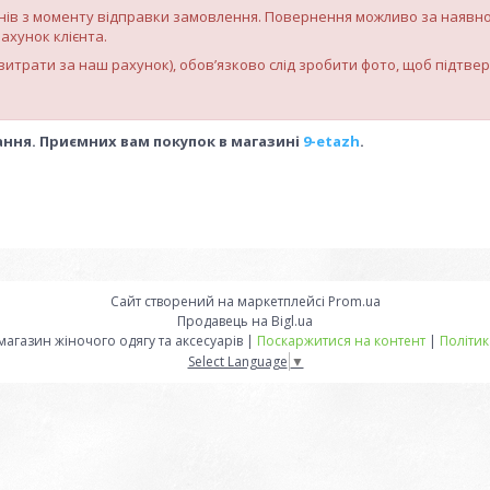
нів з моменту відправки замовлення. Повернення можливо за наявно
рахунок клієнта.
витрати за наш рахунок), обов’язково слід зробити фото, щоб підтве
ання. Приємних вам покупок в магазині
9-etazh
.
Сайт створений на маркетплейсі
Prom.ua
Продавець на Bigl.ua
"9-etazh" інтернет-магазин жіночого одягу та аксесуарів |
Поскаржитися на контент
|
Політик
Select Language
▼