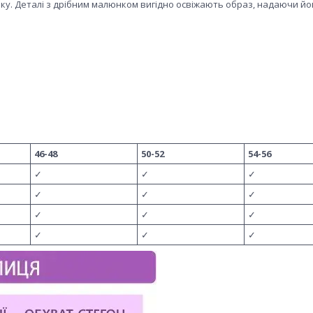
пку. Деталі з дрібним малюнком вигідно освіжають образ, надаючи й
46-48
50-52
54-56
✓
✓
✓
✓
✓
✓
✓
✓
✓
✓
✓
✓