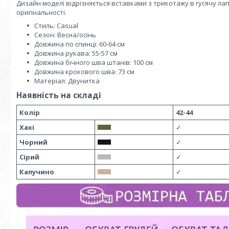
Дизайн моделі відрізняється вставками з трикотажу в гусячу ла
оригінальності.
Стиль:
Casual
Сезон:
Весна/осінь
Довжина по спинці:
60-64 см
Довжина рукава:
55-57 см
Довжина бічного шва штанів:
100 см
Довжина крокового шва:
73 см
Матеріал:
Двунитка
Наявність на складі
Колір
42-44
Хакі
✓
Чорний
✓
Сірий
✓
Капучино
✓