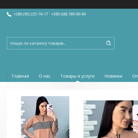
+380 (95) 225-76-17
+380 (68) 189-90-99
Главная
О нас
Товары и услуги
Новинки
Оп