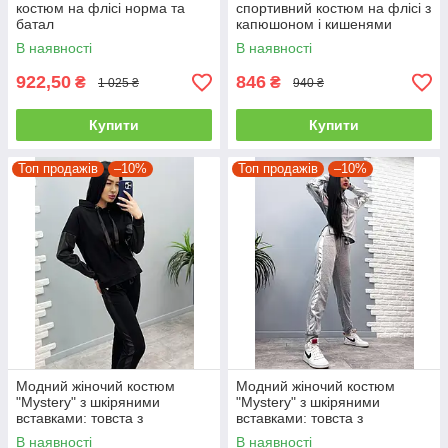
костюм на флісі норма та
спортивний костюм на флісі з
батал
капюшоном і кишенями
кенгуру "WhyNot" весна осінь
В наявності
В наявності
922,50
846
₴
₴
1 025 ₴
940 ₴
Купити
Купити
Топ продажів
–10%
Топ продажів
–10%
Модний жіночий костюм
Модний жіночий костюм
"Mystery" з шкіряними
"Mystery" з шкіряними
вставками: товста з
вставками: товста з
капюшоном і штани на
капюшоном і штани на
В наявності
В наявності