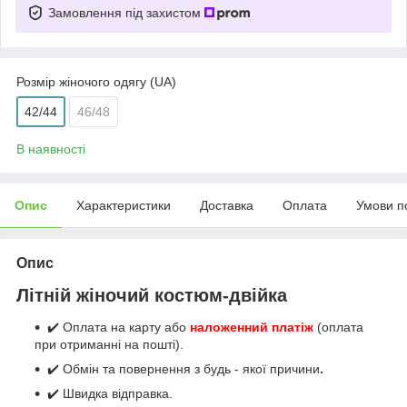
Замовлення під захистом
Розмір жіночого одягу (UA)
42/44
46/48
В наявності
Опис
Характеристики
Доставка
Оплата
Умови п
Опис
Літній жіночий костюм-двійка
✔️ Оплата на карту або
наложенний платіж
(оплата
при отриманні на пошті).
✔️ Обмін та повернення з будь - якої причини
.
✔️ Швидка відправка.