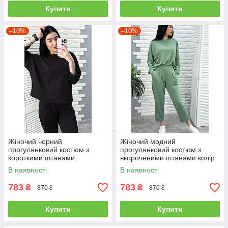
Купити
Купити
–10%
–10%
Жіночий чорний
Жіночий модний
прогулянковий костюм з
прогулянковий костюм з
короткими штанами.
вкороченими штанами колір
фісташковий
В наявності
В наявності
783
783
₴
₴
870 ₴
870 ₴
Купити
Купити