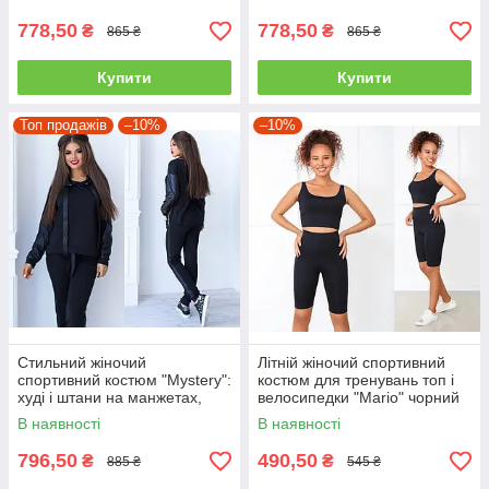
манжетах чорний
манжечках сірий
778,50
778,50
₴
₴
865 ₴
865 ₴
Купити
Купити
Топ продажів
–10%
–10%
Стильний жіночий
Літній жіночий спортивний
спортивний костюм "Mystery":
костюм для тренувань топ і
худі і штани на манжетах,
велосипедки "Mario" чорний
великі розміри
В наявності
В наявності
796,50
490,50
₴
₴
885 ₴
545 ₴