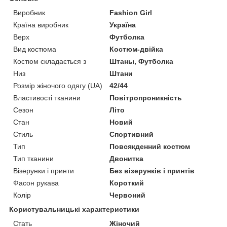
Виробник
Fashion Girl
Країна виробник
Україна
Верх
Футболка
Вид костюма
Костюм-двійка
Костюм складається з
Штаны, Футболка
Низ
Штани
Розмір жіночого одягу (UA)
42/44
Властивості тканини
Повітропроникність
Сезон
Літо
Стан
Новий
Стиль
Спортивний
Тип
Повсякденний костюм
Тип тканини
Двонитка
Візерунки і принти
Без візерунків і принтів
Фасон рукава
Короткий
Колір
Червоний
Користувальницькі характеристики
Стать
Жіночий