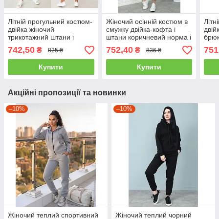
Літній прогульний костюм-
Жіночий осінній костюм в
Літн
двійка жіночий
смужку двійка-кофта і
двій
трикотажний штани і
штани коричневий норма і
брюк
футболка сірий
батал
зеле
742,50
752,40
751
₴
₴
825 ₴
836 ₴
Купити
Купити
Акційні пропозиції та новинки
–10%
–10%
Жіночий теплий спортивний
Жіночий теплий чорний