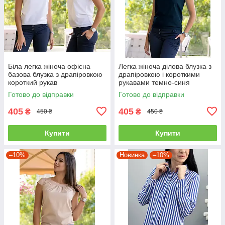
Біла легка жіноча офісна
Легка жіноча ділова блузка з
базова блузка з драпіровкою
драпіровкою і короткими
короткий рукав
рукавами темно-синя
Готово до відправки
Готово до відправки
405
405
₴
₴
450 ₴
450 ₴
Купити
Купити
–10%
Новинка
–10%