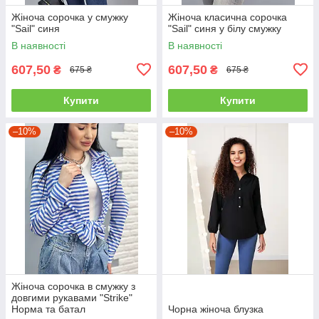
Жіноча сорочка у смужку
Жіноча класична сорочка
"Sail" синя
"Sail" синя у білу смужку
В наявності
В наявності
607,50
607,50
₴
₴
675 ₴
675 ₴
Купити
Купити
–10%
–10%
Жіноча сорочка в смужку з
довгими рукавами "Strike"
Норма та батал
Чорна жіноча блузка