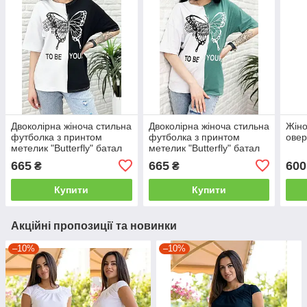
Двоколірна жіноча стильна
Двоколірна жіноча стильна
Жіно
футболка з принтом
футболка з принтом
овер
метелик "Butterfly" батал
метелик "Butterfly" батал
665
665
600
₴
₴
Купити
Купити
Акційні пропозиції та новинки
–10%
–10%