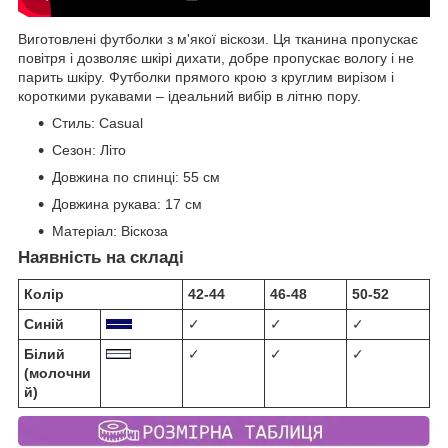
Виготовлені футболки з м'якої віскози. Ця тканина пропускає
повітря і дозволяє шкірі дихати, добре пропускає вологу і не
парить шкіру. Футболки прямого крою з круглим вирізом і
короткими рукавами – ідеальний вибір в літню пору.
Стиль:
Casual
Сезон:
Літо
Довжина по спинці:
55 см
Довжина рукава:
17 см
Матеріал:
Віскоза
Наявність на складі
Колір
42-44
46-48
50-52
Синій
✓
✓
✓
Білий
✓
✓
✓
(молочни
й)