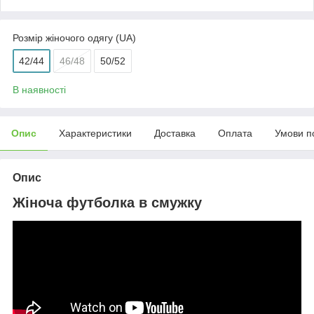
Розмір жіночого одягу (UA)
42/44
46/48
50/52
В наявності
Опис
Характеристики
Доставка
Оплата
Умови п
Опис
Жіноча футболка в смужку