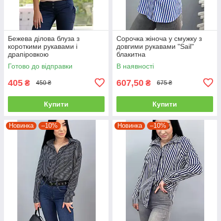
Бежева ділова блуза з
Сорочка жіноча у смужку з
короткими рукавами і
довгими рукавами "Sail"
драпіровкою
блакитна
Готово до відправки
В наявності
405
607,50
₴
₴
450 ₴
675 ₴
Купити
Купити
Новинка
–10%
Новинка
–10%