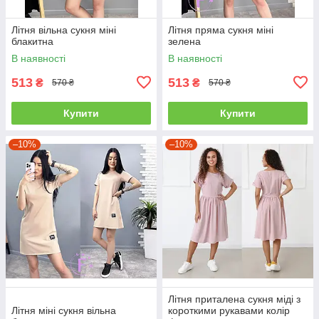
Літня вільна сукня міні
Літня пряма сукня міні
блакитна
зелена
В наявності
В наявності
513
513
₴
₴
570 ₴
570 ₴
Купити
Купити
–10%
–10%
Літня приталена сукня міді з
Літня міні сукня вільна
короткими рукавами колір