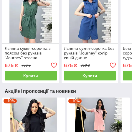
Льняна сукня-сорочка з
Льняна сукня-сорочка без
Біла
поясом без рукавів
рукавів "Journey" колір
соро
"Journey" зелена
синій джинс
гудз
рука
675
675
675
₴
₴
750 ₴
750 ₴
Купити
Купити
Акційні пропозиції та новинки
–10%
–10%