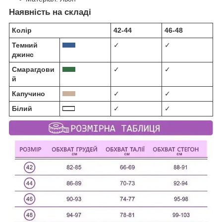
Наявність на складі
Колір
42-44
46-48
Темний
✓
✓
джинс
Смарагдови
✓
✓
й
Капучино
✓
✓
Білий
✓
✓