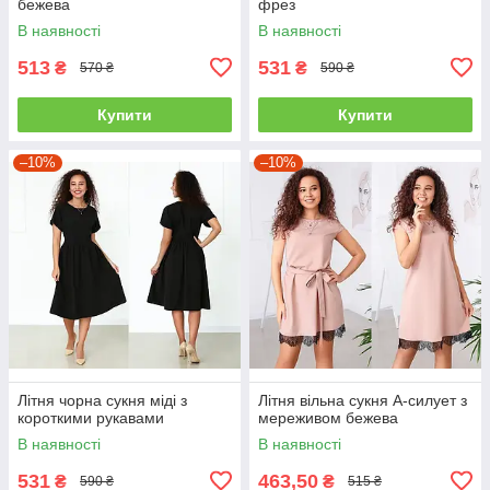
бежева
фрез
В наявності
В наявності
513
531
₴
₴
570 ₴
590 ₴
Купити
Купити
–10%
–10%
Літня чорна сукня міді з
Літня вільна сукня А-силует з
короткими рукавами
мереживом бежева
В наявності
В наявності
531
463,50
₴
₴
590 ₴
515 ₴