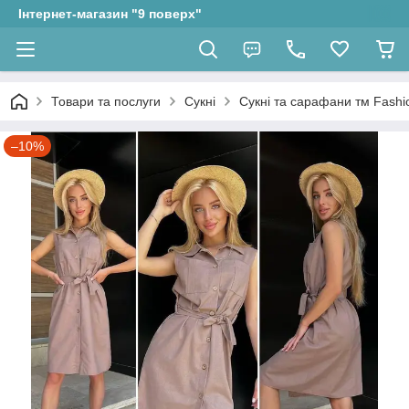
Інтернет-магазин "9 поверх"
Товари та послуги
Сукні
Сукні та сарафани тм Fashio
–10%