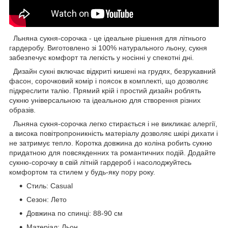
Льняна сукня-сорочка - це ідеальне рішення для літнього
гардеробу. Виготовлено зі 100% натурального льону, сукня
забезпечує комфорт та легкість у носінні у спекотні дні.
Дизайн сукні включає відкриті кишені на грудях, безрукавний
фасон, сорочковий комір і поясок в комплекті, що дозволяє
підкреслити талію. Прямий крій і простий дизайн роблять
сукню універсальною та ідеальною для створення різних
образів.
Льняна сукня-сорочка легко стирається і не викликає алергії,
а висока повітропроникність матеріалу дозволяє шкірі дихати і
не затримує тепло. Коротка довжина до коліна робить сукню
придатною для повсякденних та романтичних подій. Додайте
сукню-сорочку в свій літній гардероб і насолоджуйтесь
комфортом та стилем у будь-яку пору року.
Стиль:
Casual
Сезон:
Лето
Довжина по спинці:
88-90 см
Матеріал:
Льон