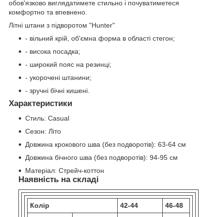
обов'язково виглядатимете стильно і почуватиметеся
комфортно та впевнено.
Літні штани з підворотом "Hunter"
- вільний крій, об'ємна форма в області стегон;
- висока посадка;
- широкий пояс на резинці;
- укорочені штанини;
- зручні бічні кишені.
Характеристики
Стиль:
Casual
Сезон:
Літо
Довжина крокового шва (без подворотів):
63-64 см
Довжина бічного шва (без подворотів):
94-95 см
Матеріал:
Стрейч-коттон
Наявність на складі
Колір
42-44
46-48