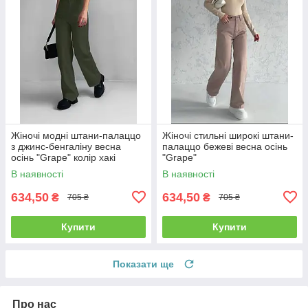
Жіночі модні штани-палаццо
Жіночі стильні широкі штани-
з джинс-бенгаліну весна
палаццо бежеві весна осінь
осінь "Grape" колір хакі
"Grape"
В наявності
В наявності
634,50
634,50
₴
₴
705 ₴
705 ₴
Купити
Купити
Показати ще
Про нас