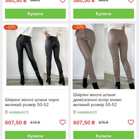
580,50
580,50
₴
₴
645 ₴
645 ₴
Купити
Купити
–10%
–10%
Шкіряні жіночі штани
Шкіряні жіночі штани чорні
демісезонні колір мокко
великий розмір 50-52
великий розмір 50-52
В наявності
В наявності
607,50
607,50
₴
₴
675 ₴
675 ₴
Купити
Купити