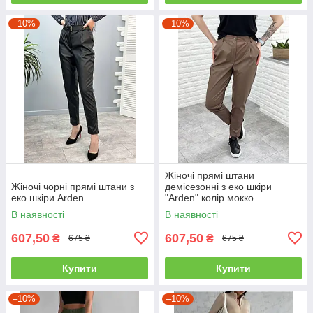
–10%
–10%
Жіночі прямі штани
Жіночі чорні прямі штани з
демісезонні з еко шкіри
еко шкіри Arden
"Arden" колір мокко
В наявності
В наявності
607,50
607,50
₴
₴
675 ₴
675 ₴
Купити
Купити
–10%
–10%