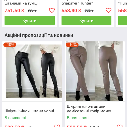
штанами на гумці і
блакитні "Hunter"
"Hun
блузкою на зав'язках
751,50
558,90
558
₴
₴
835 ₴
621 ₴
житка блакитний
Купити
Купити
Акційні пропозиції та новинки
–10%
–10%
Шкіряні жіночі штани
Шкіряні жіночі штани чорні
демісезонні колір мокко
В наявності
В наявності