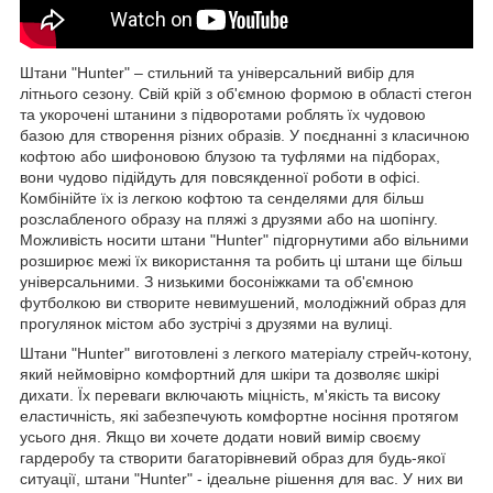
Штани "Hunter" – стильний та універсальний вибір для
літнього сезону. Свій крій з об'ємною формою в області стегон
та укорочені штанини з підворотами роблять їх чудовою
базою для створення різних образів. У поєднанні з класичною
кофтою або шифоновою блузою та туфлями на підборах,
вони чудово підійдуть для повсякденної роботи в офісі.
Комбінійте їх із легкою кофтою та сенделями для більш
розслабленого образу на пляжі з друзями або на шопінгу.
Можливість носити штани "Hunter" підгорнутими або вільними
розширює межі їх використання та робить ці штани ще більш
універсальними. З низькими босоніжками та об'ємною
футболкою ви створите невимушений, молодіжний образ для
прогулянок містом або зустрічі з друзями на вулиці.
Штани "Hunter" виготовлені з легкого матеріалу стрейч-котону,
який неймовірно комфортний для шкіри та дозволяє шкірі
дихати. Їх переваги включають міцність, м'якість та високу
еластичність, які забезпечують комфортне носіння протягом
усього дня. Якщо ви хочете додати новий вимір своєму
гардеробу та створити багаторівневий образ для будь-якої
ситуації, штани "Hunter" - ідеальне рішення для вас. У них ви