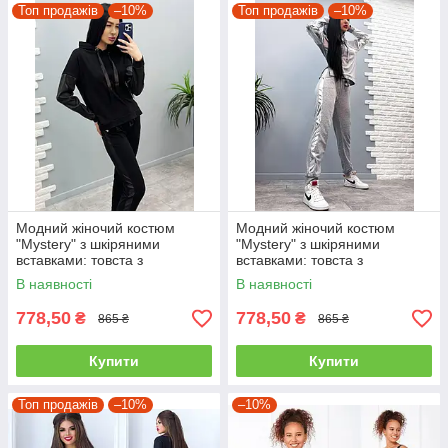
Топ продажів
–10%
Топ продажів
–10%
Модний жіночий костюм
Модний жіночий костюм
"Mystery" з шкіряними
"Mystery" з шкіряними
вставками: товста з
вставками: товста з
капюшоном і штани на
капюшоном і штани на
В наявності
В наявності
манжетах чорний
манжечках сірий
778,50
778,50
₴
₴
865 ₴
865 ₴
Купити
Купити
Топ продажів
–10%
–10%