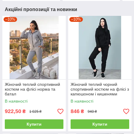
Акційні пропозиції та новинки
–10%
–10%
Жіночий теплий спортивний
Жіночий теплий чорний
костюм на флісі норма та
спортивний костюм на флісі з
батал
капюшоном і кишенями
кенгуру "WhyNot" весна осінь
В наявності
В наявності
922,50
846
₴
₴
1 025 ₴
940 ₴
Купити
Купити