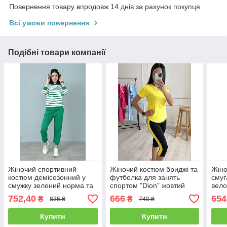
Повернення товару впродовж 14 днів за рахунок покупця
Всі умови повернення
Подібні товари компанії
Жіночий спортивний
Жіночий костюм бриджі та
Жіно
костюм демісезонний у
футболка для занять
смуг
смужку зелений норма та
спортом "Dion" жовтий
вело
батал
бата
752,40
666
654
₴
₴
836 ₴
740 ₴
Купити
Купити