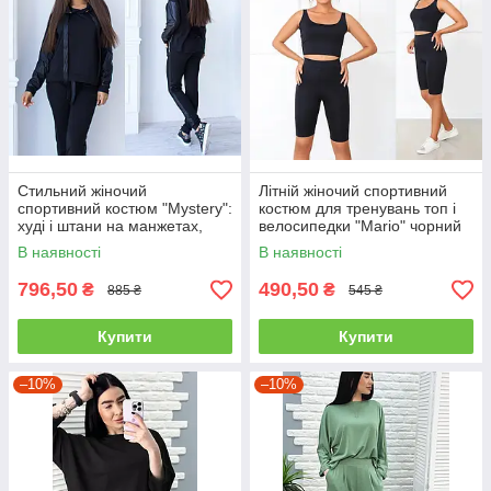
Стильний жіночий
Літній жіночий спортивний
спортивний костюм "Mystery":
костюм для тренувань топ і
худі і штани на манжетах,
велосипедки "Mario" чорний
великі розміри
В наявності
В наявності
796,50
490,50
₴
₴
885 ₴
545 ₴
Купити
Купити
–10%
–10%