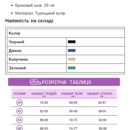
Кроковий шов:
29 см
Матеріал:
Турецький кулір
Наявність на складі
Колір
5
Чорний
Джинс
Капучино
Зелений