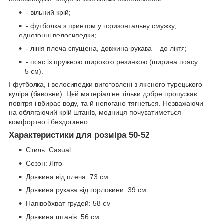
- вільний крій;
- футболка з принтом у горизонтальну смужку,
однотонні велосипедки;
- лінія плеча спущена, довжина рукава – до ліктя;
- пояс із пружною широкою резинкою (ширина поясу
– 5 см).
І футболка, і велосипедки виготовлені з якісного турецького
куліра (бавовни). Цей матеріал не тільки добре пропускає
повітря і вбирає воду, та й непогано тягнеться. Незважаючи
на облягаючий крій штанів, модниця почуватиметься
комфортно і бездоганно.
Характеристики для розміра 50-52
Стиль:
Casual
Сезон:
Літо
Довжина від плеча:
73 см
Довжина рукава від горловини:
39 см
Напівобхват грудей:
58 см
Довжина штанів:
56 см