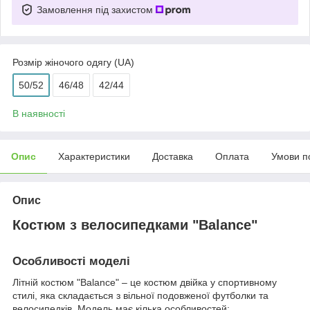
Замовлення під захистом
Розмір жіночого одягу (UA)
50/52
46/48
42/44
В наявності
Опис
Характеристики
Доставка
Оплата
Умови п
Опис
Костюм з велосипедками "Balance"
Особливості моделі
Літній костюм "Balance" – це костюм двійка у спортивному
стилі, яка складається з вільної подовженої футболки та
велосипедків. Модель має кілька особливостей: