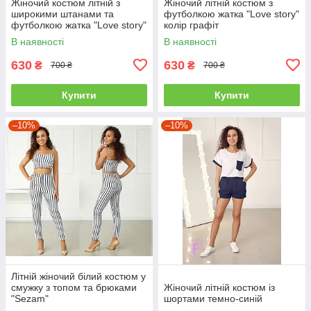
Жіночий костюм літній з
Жіночий літній костюм з
широкими штанами та
футболкою жатка "Love story"
футболкою жатка "Love story"
колір графіт
колір електрик
В наявності
В наявності
630
630
₴
₴
700 ₴
700 ₴
Купити
Купити
–10%
–10%
Літній жіночий білий костюм у
смужку з топом та брюками
Жіночий літній костюм із
"Sezam"
шортами темно-синій