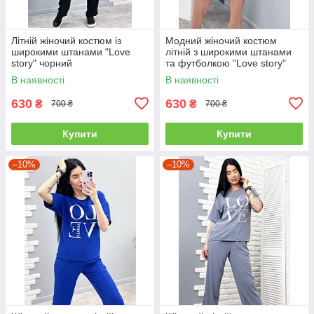
Літній жіночий костюм із
Модний жіночий костюм
широкими штанами "Love
літній з широкими штанами
story" чорний
та футболкою "Love story"
колір капучіно
В наявності
В наявності
630
630
₴
₴
700 ₴
700 ₴
Купити
Купити
–10%
–10%