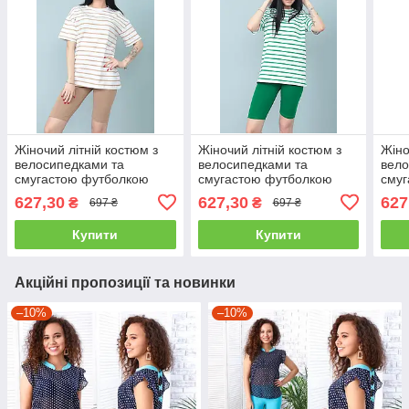
Жіночий літній костюм з
Жіночий літній костюм з
Жіно
велосипедками та
велосипедками та
вело
смугастою футболкою
смугастою футболкою
сму
"Balance" капучино
"Balance" зелений
"Bal
627,30
627,30
627
₴
₴
697 ₴
697 ₴
Купити
Купити
Акційні пропозиції та новинки
–10%
–10%