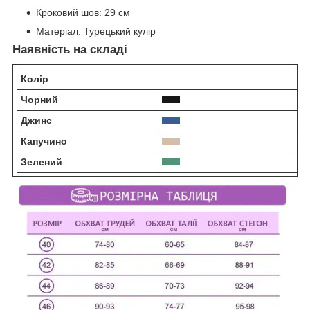
Кроковий шов:
29 см
Матеріал:
Турецький кулір
Наявність на складі
Колір
5
Чорний
Джинс
Капучино
Зелений