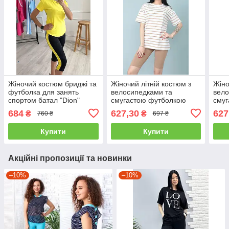
Жіночий костюм бриджі та
Жіночий літній костюм з
Жіно
футболка для занять
велосипедками та
вело
спортом батал "Dion"
смугастою футболкою
сму
жовтий
"Balance" капучино
"Bal
684
627,30
627
₴
₴
760 ₴
697 ₴
Купити
Купити
Акційні пропозиції та новинки
–10%
–10%