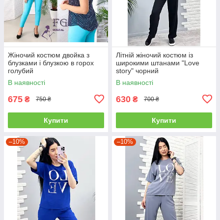
Жіночий костюм двойка з
Літній жіночий костюм із
блузками і блузкою в горох
широкими штанами "Love
голубий
story" чорний
В наявності
В наявності
675
630
₴
₴
750 ₴
700 ₴
Купити
Купити
–10%
–10%