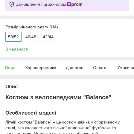
Замовлення під захистом
Розмір жіночого одягу (UA)
50/52
46/48
42/44
В наявності
Опис
Характеристики
Доставка
Оплата
Умови п
Опис
Костюм з велосипедками "Balance"
Особливості моделі
Літній костюм "Balance" – це костюм двійка у спортивному
стилі, яка складається з вільної подовженої футболки та
велосипедків. Модель має кілька особливостей: