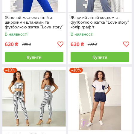
Жіночий костюм літній з
Жіночий літній костюм з
широкими штанами та
футболкою жатка "Love story"
футболкою жатка "Love story"
колір графіт
колір електрик
В наявності
В наявності
630
630
₴
₴
700 ₴
700 ₴
Купити
Купити
–10%
–10%