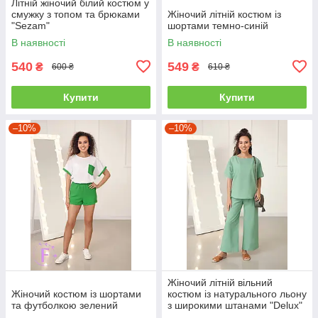
Літній жіночий білий костюм у
смужку з топом та брюками
Жіночий літній костюм із
"Sezam"
шортами темно-синій
В наявності
В наявності
540
549
₴
₴
600 ₴
610 ₴
Купити
Купити
–10%
–10%
Жіночий літній вільний
Жіночий костюм із шортами
костюм із натурального льону
та футболкою зелений
з широкими штанами "Delux"
колір м'ята