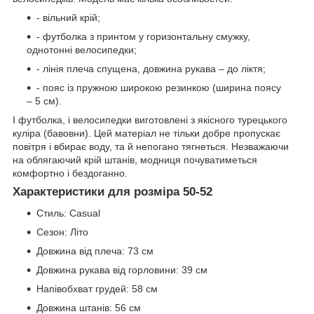
- вільний крій;
- футболка з принтом у горизонтальну смужку,
однотонні велосипедки;
- лінія плеча спущена, довжина рукава – до ліктя;
- пояс із пружною широкою резинкою (ширина поясу
– 5 см).
І футболка, і велосипедки виготовлені з якісного турецького
куліра (бавовни). Цей матеріал не тільки добре пропускає
повітря і вбирає воду, та й непогано тягнеться. Незважаючи
на облягаючий крій штанів, модниця почуватиметься
комфортно і бездоганно.
Характеристики для розміра 50-52
Стиль:
Casual
Сезон:
Літо
Довжина від плеча:
73 см
Довжина рукава від горловини:
39 см
Напівобхват грудей:
58 см
Довжина штанів:
56 см