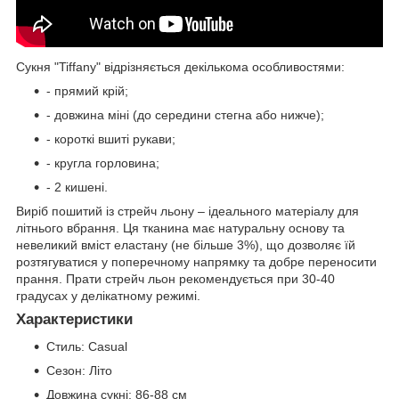
Сукня "Tiffany" відрізняється декількома особливостями:
- прямий крій;
- довжина міні (до середини стегна або нижче);
- короткі вшиті рукави;
- кругла горловина;
- 2 кишені.
Виріб пошитий із стрейч льону – ідеального матеріалу для
літнього вбрання. Ця тканина має натуральну основу та
невеликий вміст еластану (не більше 3%), що дозволяє їй
розтягуватися у поперечному напрямку та добре переносити
прання. Прати стрейч льон рекомендується при 30-40
градусах у делікатному режимі.
Характеристики
Стиль:
Casual
Сезон:
Літо
Довжина сукні:
86-88 см