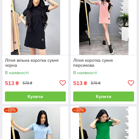
Літня вільна коротка сукня
Літня коротка сукня
чорна
персикова
В наявності
В наявності
513
513
₴
₴
570 ₴
570 ₴
Купити
Купити
–10%
–10%