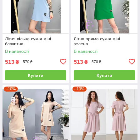
Літня вільна сукня міні
Літня пряма сукня міні
блакитна
зелена
В наявності
В наявності
513
513
₴
₴
570 ₴
570 ₴
Купити
Купити
–10%
–10%