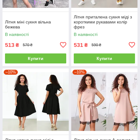
Літня приталена сукня міді з
Літня міні сукня вільна
короткими рукавами колір
бежева
фрез
В наявності
В наявності
513
531
₴
₴
570 ₴
590 ₴
Купити
Купити
–10%
–10%
Літня чорна сукня міді з
Літня вільна сукня А-силует з