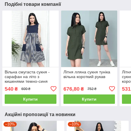
Подібні товари компанії
Вільна смугаста сукня -
Літня лляна сукня туніка
Літн
сарафан на літо з
вільна короткий рукав
сукн
кишенями темно-синя
коро
"Band"
540
676,80
531
₴
₴
600 ₴
752 ₴
Купити
Купити
Акційні пропозиції та новинки
–10%
–10%