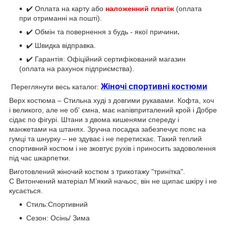
✔️ Оплата на карту або
наложенний платіж
(оплата
при отриманні на пошті).
✔️ Обмін та повернення з будь - якої причини
.
✔️ Швидка відправка.
✔️ Гарантія: Офіційний сертифікований магазин
(оплата на рахунок підприємства).
Жіночі спортивні костюми
Переглянути весь каталог:
Верх костюма – Стильна худі з довгими рукавами. Кофта, хоч
і великого, але не об' ємна, має напівприталений крой і Добре
сідає по фігурі. Штани з двома кишенями спереду і
манжетами на штанях. Зручна посадка забезпечує пояс на
гумці та шнурку – не здуває і не перетискає. Такий теплий
спортивний костюм і не зковтує рухів і приносить задоволення
під час шкарпетки.
Виготовлений жіночий костюм з трикотажу "тринітка".
С Витончений матеріал М’який начьос, він не щипає шкіру і не
кусається.
Стиль:
Спортивний
Сезон:
Осінь/ Зима