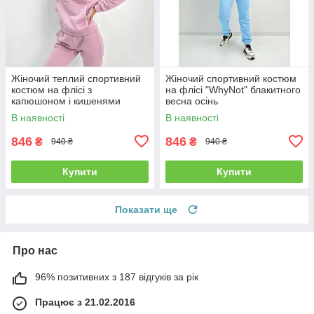
Жіночий теплий спортивний
Жіночий спортивний костюм
костюм на флісі з
на флісі "WhyNot" блакитного
капюшоном і кишенями
весна осінь
"WhyNot" фрізовий
В наявності
В наявності
846
846
₴
₴
940 ₴
940 ₴
Купити
Купити
Показати ще
Про нас
96% позитивних з 187 відгуків за рік
Працює з 21.02.2016