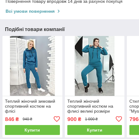
Повернення товару впродовж 14 днів за рахунок покупця
Всі умови повернення
Подібні товари компанії
Теплий жіночий зимовий
Теплий жіночий
Стил
спортивний костюм на
спортивний костюм на
спор
флісі
флисі великі розміри
"Mys
манж
846
900
796
₴
₴
940 ₴
1 000 ₴
Купити
Купити