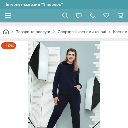
Інтернет-магазин "9 поверх"
Товари та послуги
Спортивні костюми жіночі
Костюми
–10%