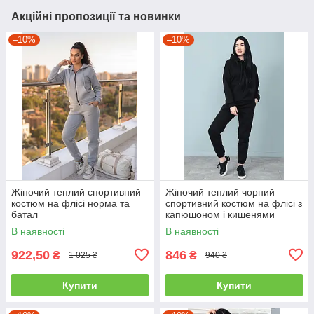
Акційні пропозиції та новинки
–10%
–10%
Жіночий теплий спортивний
Жіночий теплий чорний
костюм на флісі норма та
спортивний костюм на флісі з
батал
капюшоном і кишенями
кенгуру "WhyNot" весна осінь
В наявності
В наявності
922,50
846
₴
₴
1 025 ₴
940 ₴
Купити
Купити