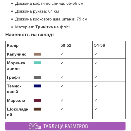
Довжина кофти по спинці:
65-66 см
Довжина рукава:
64 см
Довжина крокового шва штанів:
79 см
Матеріал:
Тринітка
на флісі
Наявність на складі
Колір
50-52
54-56
Капучино
✓
✓
Морська
✓
✓
хвиля
Графіт
✓
✓
Темно-
✓
✓
синій
Марсала
✓
✓
Шоколадн
✓
✓
ий