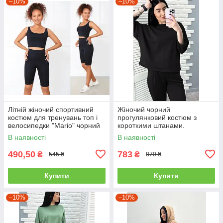
–10%
–10%
Літній жіночий спортивний
Жіночий чорний
костюм для тренувань топ і
прогулянковий костюм з
велосипедки "Mario" чорний
короткими штанами.
В наявності
В наявності
490,50
783
₴
₴
545 ₴
870 ₴
Купити
Купити
–10%
–10%