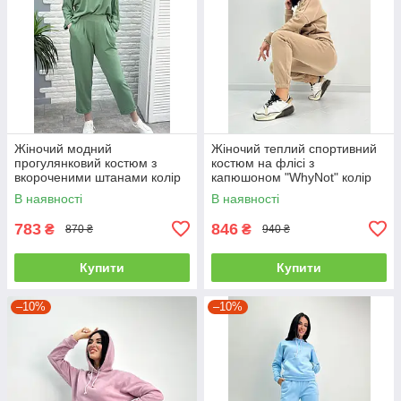
Жіночий модний
Жіночий теплий спортивний
прогулянковий костюм з
костюм на флісі з
вкороченими штанами колір
капюшоном "WhyNot" колір
фісташковий
капучино весна осені
В наявності
В наявності
783
846
₴
₴
870 ₴
940 ₴
Купити
Купити
–10%
–10%