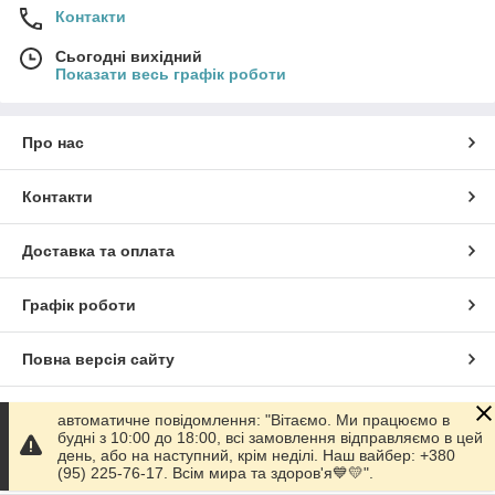
Контакти
Сьогодні вихідний
Показати весь графік роботи
Про нас
Контакти
Доставка та оплата
Графік роботи
Повна версія сайту
Сайт створено на маркетплейсі
Prom.ua
автоматичне повідомлення: "Вітаємо. Ми працюємо в
будні з 10:00 до 18:00, всі замовлення відправляємо в цей
день, або на наступний, крім неділі. Наш вайбер: +380
Політика конфіденційності
(95) 225-76-17. Всім мира та здоров'я💙💛".