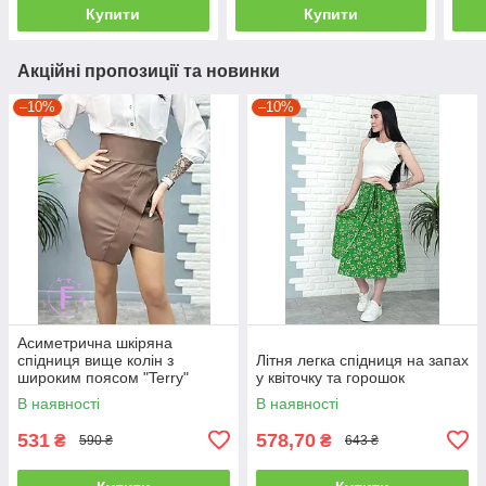
Купити
Купити
Акційні пропозиції та новинки
–10%
–10%
Асиметрична шкіряна
спідниця вище колін з
Літня легка спідниця на запах
широким поясом "Terry"
у квіточку та горошок
(тонка) колір мокко
В наявності
В наявності
531
578,70
₴
₴
590 ₴
643 ₴