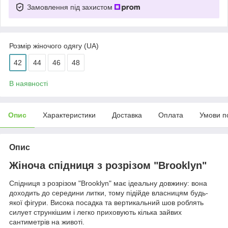
Замовлення під захистом
Розмір жіночого одягу (UA)
42
44
46
48
В наявності
Опис
Характеристики
Доставка
Оплата
Умови п
Опис
Жіноча спідниця з розрізом "Brooklyn"
Спідниця з розрізом "Brooklyn" має ідеальну довжину: вона
доходить до середини литки, тому підійде власницям будь-
якої фігури. Висока посадка та вертикальний шов роблять
силует стрункішим і легко приховують кілька зайвих
сантиметрів на животі.