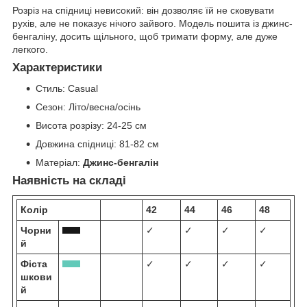
Розріз на спідниці невисокий: він дозволяє їй не сковувати
рухів, але не показує нічого зайвого. Модель пошита із джинс-
бенгаліну, досить щільного, щоб тримати форму, але дуже
легкого.
Характеристики
Стиль:
Casual
Сезон:
Літо/весна/осінь
Висота розрізу:
24-25 см
Довжина спідниці:
81-82 см
Матеріал:
Джинс-бенгалін
Наявність на складі
Колір
42
44
46
48
Чорни
✓
✓
✓
✓
й
Фіста
✓
✓
✓
✓
шкови
й