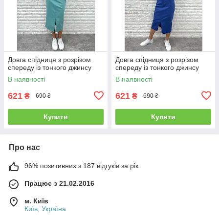
Довга спідниця з розрізом
Довга спідниця з розрізом
спереду із тонкого джинсу
спереду із тонкого джинсу
В наявності
В наявності
621
621
₴
₴
690 ₴
690 ₴
Купити
Купити
Про нас
96% позитивних з 187 відгуків за рік
Працює з 21.02.2016
м. Київ
Київ, Україна