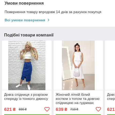
Умови повернення
Повернення товару впродовж 14 днів за рахунок покупця
Всі умови повернення
Подібні товари компанії
Довга спідниця з розрізом
Жіночий літній білий
Довг
спереду із тонкого джинсу
костюм з топом та довгою
спер
спідницею на гудзиках
"Holiday"
621
639
621
₴
₴
690 ₴
710 ₴