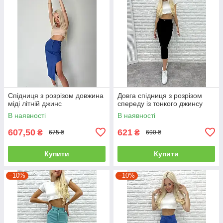
Спідниця з розрізом довжина
Довга спідниця з розрізом
міді літній джинс
спереду із тонкого джинсу
В наявності
В наявності
607,50
621
₴
₴
675 ₴
690 ₴
Купити
Купити
–10%
–10%