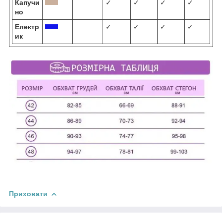
Капучи
✓
✓
✓
✓
но
Електр
✓
✓
✓
✓
ик
Приховати