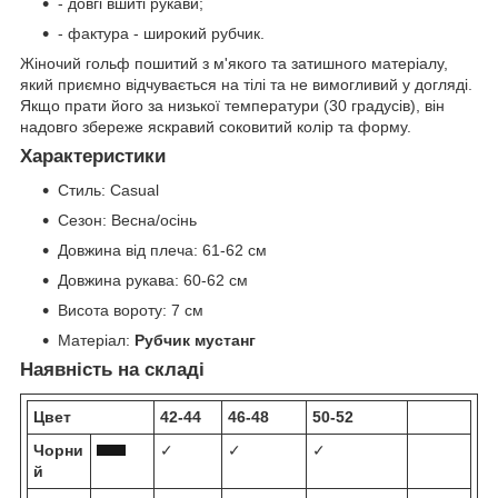
- довгі вшиті рукави;
- фактура - широкий рубчик.
Жіночий гольф пошитий з м'якого та затишного матеріалу,
який приємно відчувається на тілі та не вимогливий у догляді.
Якщо прати його за низької температури (30 градусів), він
надовго збереже яскравий соковитий колір та форму.
Характеристики
Стиль:
Casual
Сезон:
Весна/осінь
Довжина від плеча:
61-62 см
Довжина рукава:
60-62 см
Висота вороту:
7 см
Матеріал:
Рубчик мустанг
Наявність на складі
Цвет
42-44
46-48
50-52
Чорни
✓
✓
✓
й