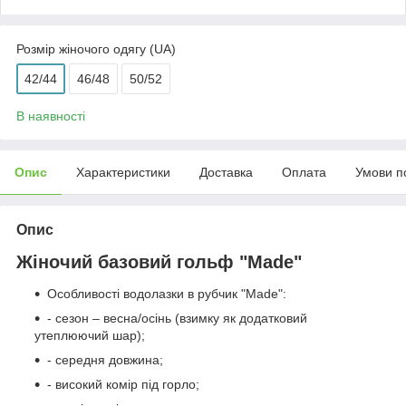
Розмір жіночого одягу (UA)
42/44
46/48
50/52
В наявності
Опис
Характеристики
Доставка
Оплата
Умови п
Опис
Жіночий базовий гольф "Made"
Особливості водолазки в рубчик "Made":
- сезон – весна/осінь (взимку як додатковий
утеплюючий шар);
- середня довжина;
- високий комір під горло;