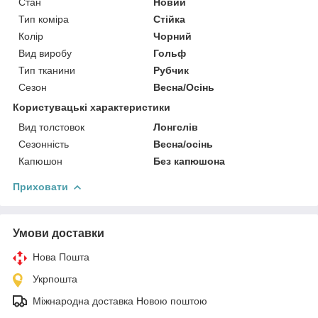
Стан
Новий
Тип коміра
Стійка
Колір
Чорний
Вид виробу
Гольф
Тип тканини
Рубчик
Сезон
Весна/Осінь
Користувацькі характеристики
Вид толстовок
Лонгслів
Сезонність
Весна/осінь
Капюшон
Без капюшона
Приховати
Умови доставки
Нова Пошта
Укрпошта
Міжнародна доставка Новою поштою