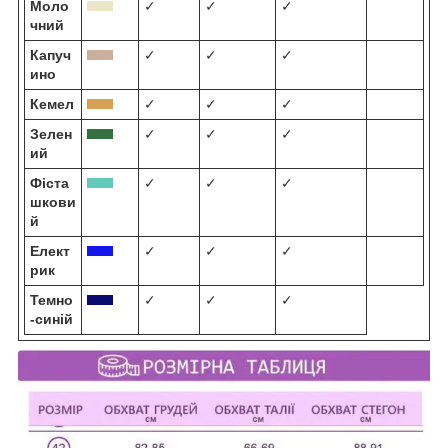
Моло
✓
✓
✓
чний
Капуч
✓
✓
✓
ино
Кемел
✓
✓
✓
Зелен
✓
✓
✓
ий
Фіста
✓
✓
✓
шкови
й
Елект
✓
✓
✓
рик
Темно
✓
✓
✓
-синій