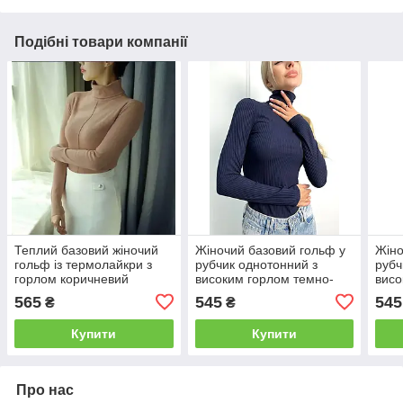
Подібні товари компанії
Теплий базовий жіночий
Жіночий базовий гольф у
Жіно
гольф із термолайкри з
рубчик однотонний з
рубч
горлом коричневий
високим горлом темно-
висо
синій
фіст
565
545
545
₴
₴
Купити
Купити
Про нас