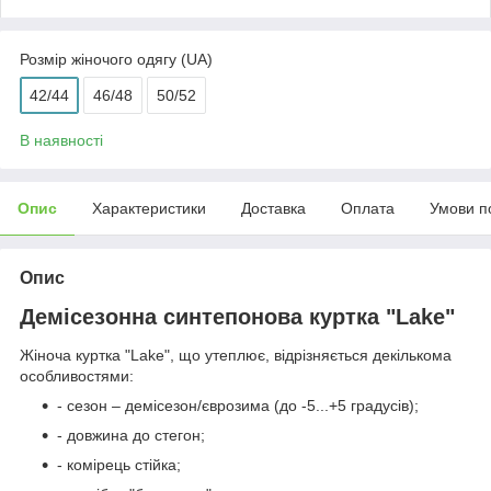
Розмір жіночого одягу (UA)
42/44
46/48
50/52
В наявності
Опис
Характеристики
Доставка
Оплата
Умови п
Опис
Демісезонна синтепонова куртка "Lake"
Жіноча куртка "Lake", що утеплює, відрізняється декількома
особливостями:
- сезон – демісезон/єврозима (до -5...+5 градусів);
- довжина до стегон;
- комірець стійка;