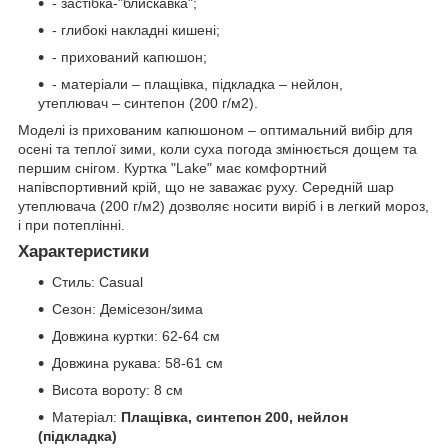
- застібка-"блискавка";
- глибокі накладні кишені;
- прихований капюшон;
- матеріали – плащівка, підкладка – нейлон,
утеплювач – синтепон (200 г/м2).
Моделі із прихованим капюшоном – оптимальний вибір для
осені та теплої зими, коли суха погода змінюється дощем та
першим снігом. Куртка "Lake" має комфортний
напівспортивний крій, що не заважає руху. Середній шар
утеплювача (200 г/м2) дозволяє носити виріб і в легкий мороз,
і при потеплінні.
Характеристики
Стиль:
Casual
Сезон:
Демісезон/зима
Довжина куртки:
62-64 см
Довжина рукава:
58-61 см
Висота вороту:
8 см
Матеріал:
Плащівка, синтепон 200, нейлон
(підкладка)