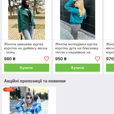
Жіноча замшева куртка
Жіноча молодіжна куртка
Жіно
коротка на дайвінгу весна
коротка дута на блискавці
весн
- осінь
тепла з нашивкою на
коро
плечі
980
950
970
₴
₴
Купити
Купити
Акційні пропозиції та новинки
–10%