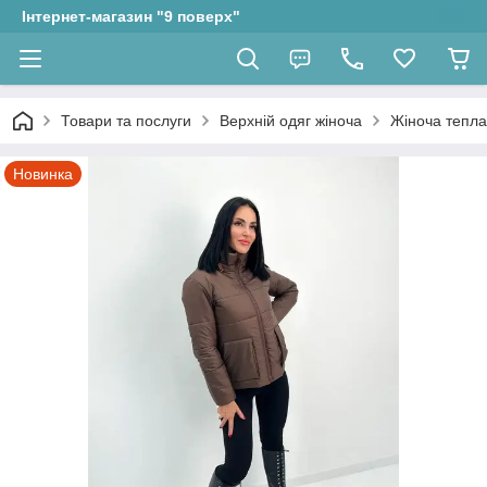
Інтернет-магазин "9 поверх"
Товари та послуги
Верхній одяг жіноча
Жіноча тепла
Новинка