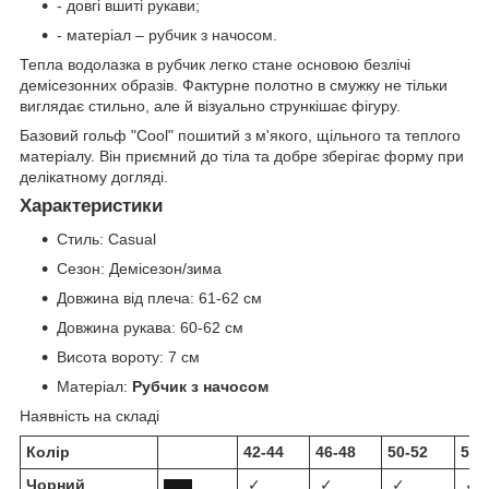
- довгі вшиті рукави;
- матеріал – рубчик з начосом.
Тепла водолазка в рубчик легко стане основою безлічі
демісезонних образів. Фактурне полотно в смужку не тільки
виглядає стильно, але й візуально стрункішає фігуру.
Базовий гольф "Cool" пошитий з м'якого, щільного та теплого
матеріалу. Він приємний до тіла та добре зберігає форму при
делікатному догляді.
Характеристики
Стиль:
Casual
Сезон:
Демісезон/зима
Довжина від плеча:
61-62 см
Довжина рукава:
60-62 см
Висота вороту:
7 см
Матеріал:
Рубчик з начосом
Наявність на складі
Колір
42-44
46-48
50-52
54-
Чорний
✓
✓
✓
✓