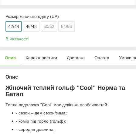
Розмір жіночого одягу (UA)
42/44
46/48
50/52
54/56
В наявності
Опис
Характеристики
Доставка
Оплата
Умови п
Опис
Жіночий теплий гольф "Cool" Норма та
Батал
Тепла водолазка "Cool" має декілька особливостей:
- сезон – демісезон/зима;
- комір під горло (гольф);
- середня довжина;