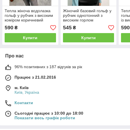
Тепла жіноча водолазка
Жіночий базовий гольф у
Тепл
гольф у рубчик з високим
рубчик однотонний з
голь
коміром коричневий
високим горлом
із в
фісташковий
590
545
590
₴
₴
Купити
Купити
Про нас
96% позитивних з 187 відгуків за рік
Працює з 21.02.2016
м. Київ
Київ, Україна
Контакти
Сьогодні працює з 10:00 до 18:00
Показати весь графік роботи