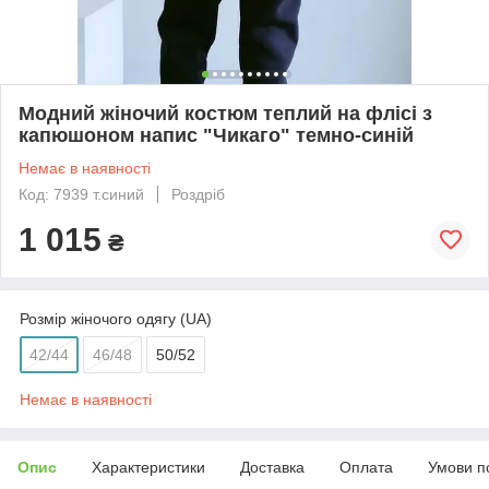
Модний жіночий костюм теплий на флісі з
капюшоном напис "Чикаго" темно-синій
Немає в наявності
Код: 7939 т.синий
Роздріб
1 015
₴
Розмір жіночого одягу (UA)
42/44
46/48
50/52
Немає в наявності
Опис
Характеристики
Доставка
Оплата
Умови п