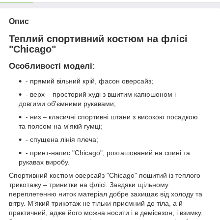
Опис
Теплий спортивний костюм на флісі
"Chicago"
Особливості моделі:
- прямий вільний крій, фасон оверсайз;
- верх – просторий худі з вшитим капюшоном і
довгими об'ємними рукавами;
- низ – класичні спортивні штани з високою посадкою
та поясом на м'якій гумці;
- спущена лінія плеча;
- принт-напис "Chicago", розташований на спині та
рукавах виробу.
Спортивний костюм оверсайз "Chicago" пошитий із теплого
трикотажу – тринитки на флісі. Завдяки щільному
переплетенню ниток матеріал добре захищає від холоду та
вітру. М'який трикотаж не тільки приємний до тіла, а й
практичний, адже його можна носити і в демісезон, і взимку.