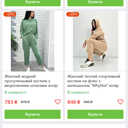
Купити
Купити
–10%
–10%
Жіночий модний
Жіночий теплий спортивний
прогулянковий костюм з
костюм на флісі з
вкороченими штанами колір
капюшоном "WhyNot" колір
фісташковий
капучино весна осені
В наявності
В наявності
783
846
₴
₴
870 ₴
940 ₴
Купити
Купити