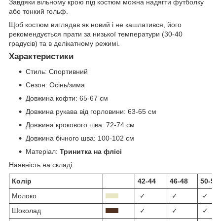
Завдяки вільному крою під костюм можна надягти футболку
або тонкий гольф.
Щоб костюм виглядав як новий і не кашлатився, його
рекомендується прати за низької температури (30-40
градусів) та в делікатному режимі.
Характеристики
Стиль:
Спортивний
Сезон:
Осінь/зима
Довжина кофти:
65-67 см
Довжина рукава від горловини:
63-65 см
Довжина крокового шва:
72-
74 см
Довжина бічного шва:
100-102 см
Матеріал:
Тринитка на флісі
Наявність на складі
Колір
42-44
46-48
50-52
Молоко
✓
✓
✓
Шоколад
✓
✓
✓