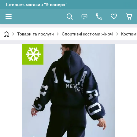
Інтернет-магазин "9 поверх"
Товари та послуги
Спортивні костюми жіночі
Костюми