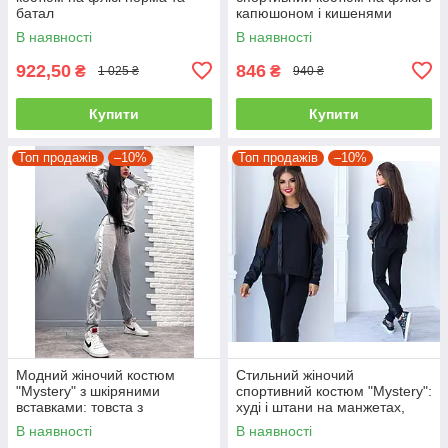
батал
капюшоном і кишенями
кенгуру "WhyNot" весна осінь
В наявності
В наявності
922,50
846
₴
₴
1 025 ₴
940 ₴
Купити
Купити
Топ продажів
–10%
Топ продажів
–10%
Модний жіночий костюм
Стильний жіночий
"Mystery" з шкіряними
спортивний костюм "Mystery":
вставками: товста з
худі і штани на манжетах,
капюшоном і штани на
великі розміри
В наявності
В наявності
манжечках сірий