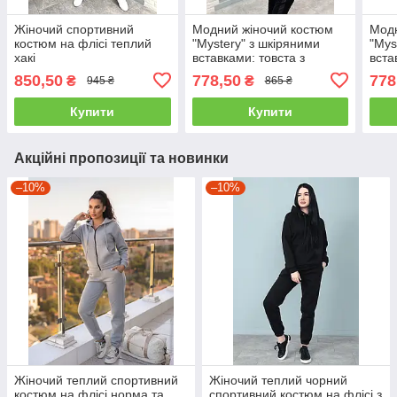
Жіночий спортивний
Модний жіночий костюм
Модн
костюм на флісі теплий
"Mystery" з шкіряними
"Mys
хакі
вставками: товста з
вста
капюшоном і штани на
капю
850,50
778,50
778
₴
₴
945 ₴
865 ₴
манжетах чорний
манж
Купити
Купити
Акційні пропозиції та новинки
–10%
–10%
Жіночий теплий спортивний
Жіночий теплий чорний
костюм на флісі норма та
спортивний костюм на флісі з