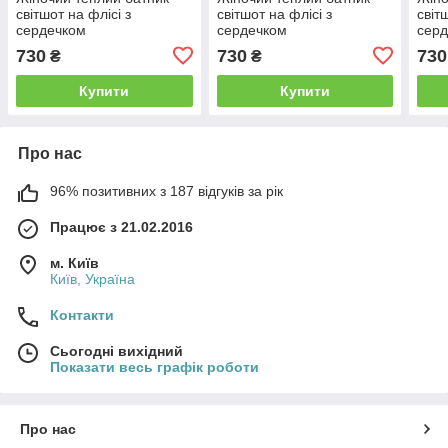
світшот на флісі з
світшот на флісі з
світ
сердечком
сердечком
сер
730
730
730
₴
₴
Купити
Купити
Про нас
96% позитивних з 187 відгуків за рік
Працює з 21.02.2016
м. Київ
Київ, Україна
Контакти
Сьогодні вихідний
Показати весь графік роботи
Про нас