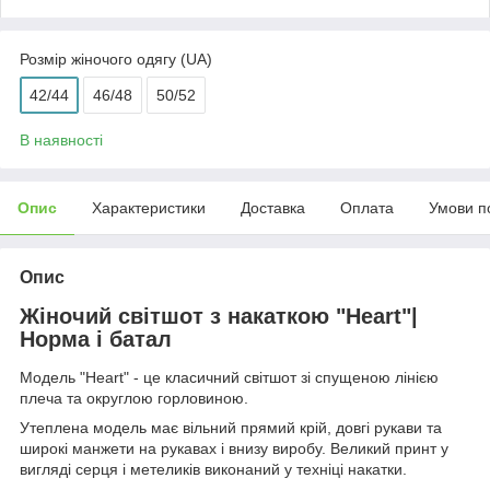
Розмір жіночого одягу (UA)
42/44
46/48
50/52
В наявності
Опис
Характеристики
Доставка
Оплата
Умови п
Опис
Жіночий світшот з накаткою "Heart"|
Норма і батал
Модель "Heart" - це класичний світшот зі спущеною лінією
плеча та округлою горловиною.
Утеплена модель має вільний прямий крій, довгі рукави та
широкі манжети на рукавах і внизу виробу. Великий принт у
вигляді серця і метеликів виконаний у техніці накатки.