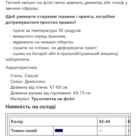
Теплий світшот на флісі легко замінить джемпер або гольф у
звичних образах.
Щоб уникнути стирання тканини і принта, потрібно
дотримуватися простих правил!
- прати за температури 30 градусів;
- вивертати перед пранням;
- віджимати на низьких обертах;
- сушити на плічках, не деформуючи принт;
- сушка на батареї або в пральній/сушильній машинці
заборонена.
Характеристики
Стиль: Casual
Сезон: Демісезон
Довжина від плеча: 67-69 см
Довжина рукава від горловини: 69-73 см
Матеріал:
Трьохнитка на флісі
Наявність на складі
Колір
42-44
46-
Темно-синій
✓
✓