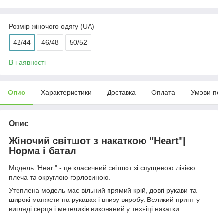
Розмір жіночого одягу (UA)
42/44
46/48
50/52
В наявності
Опис
Характеристики
Доставка
Оплата
Умови п
Опис
Жіночий світшот з накаткою "Heart"|
Норма і батал
Модель "Heart" - це класичний світшот зі спущеною лінією
плеча та округлою горловиною.
Утеплена модель має вільний прямий крій, довгі рукави та
широкі манжети на рукавах і внизу виробу. Великий принт у
вигляді серця і метеликів виконаний у техніці накатки.