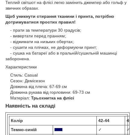
Теплий світшот на флісі легко замінить джемпер або гольф у
звичних образах.
Щоб уникнути стирання тканини і принта, потрібно
дотримуватися простих правил!
- прати за температури 30 градусів;
- вивертати перед пранням;
- віджимати на низьких обертах;
- сушити на плічках, не деформуючи принт;
- сушка на батареї або в пральній/сушильній машинці
заборонена.
Характеристики
Стиль: Casual
Сезон: Демісезон
Довжина від плеча: 67-69 см
Довжина рукава від горловини: 69-73 см
Матеріал:
Трьохнитка на флісі
Наявність на складі
Колір
42-44
46-
Темно-синій
✓
✓