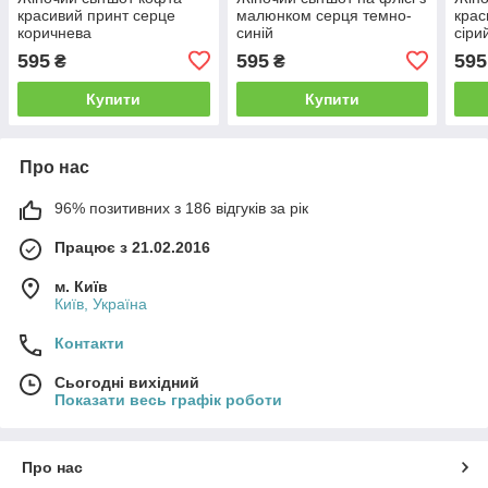
красивий принт серце
малюнком серця темно-
крас
коричнева
синій
сіри
595
595
595
₴
₴
Купити
Купити
Про нас
96% позитивних з 186 відгуків за рік
Працює з 21.02.2016
м. Київ
Київ, Україна
Контакти
Сьогодні вихідний
Показати весь графік роботи
Про нас