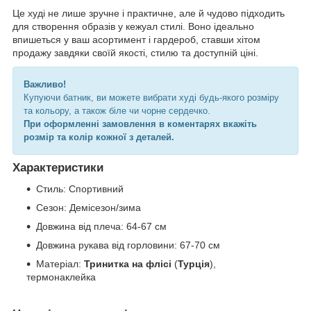
Це худі не лише зручне і практичне, але й чудово підходить
для створення образів у кежуал стилі. Воно ідеально
впишеться у ваш асортимент і гардероб, ставши хітом
продажу завдяки своїй якості, стилю та доступній ціні.
Важливо!
Купуючи батник, ви можете вибрати худі будь-якого розміру
та кольору, а також біле чи чорне сердечко.
При оформленні замовлення в коментарях вкажіть
розмір та колір кожної з деталей.
Характеристики
Стиль:
Спортивний
Сезон:
Демісезон/зима
Довжина від плеча:
64-67 см
Довжина рукава від горловини:
67-70 см
Матеріал:
Тринитка на флісі
(
Турція
),
термонаклейка