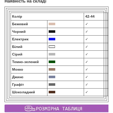
Наявність на складі
Колір
42-44
46
Бежевий
✓
✓
Чорний
✓
✓
Електрик
✓
✓
Білий
✓
✓
Сірий
✓
✓
Темно-зелений
✓
✓
Мокко
✓
✓
Джинс
✓
✓
Графіт
✓
✓
Шоколадний
✓
✓