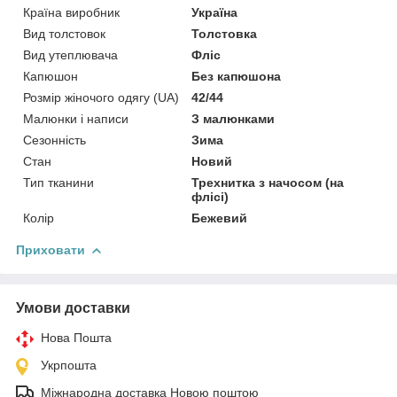
Країна виробник
Україна
Вид толстовок
Толстовка
Вид утеплювача
Фліс
Капюшон
Без капюшона
Розмір жіночого одягу (UA)
42/44
Малюнки і написи
З малюнками
Сезонність
Зима
Стан
Новий
Тип тканини
Трехнитка з начосом (на
флісі)
Колір
Бежевий
Приховати
Умови доставки
Нова Пошта
Укрпошта
Міжнародна доставка Новою поштою