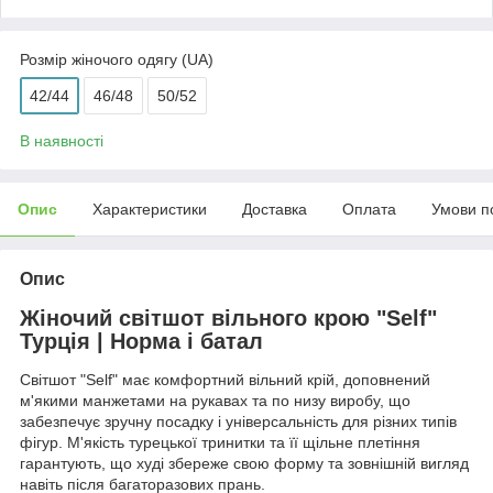
Розмір жіночого одягу (UA)
42/44
46/48
50/52
В наявності
Опис
Характеристики
Доставка
Оплата
Умови п
Опис
Жіночий світшот вільного крою "Self"
Турція | Норма і батал
Світшот "Self" має комфортний вільний крій, доповнений
м'якими манжетами на рукавах та по низу виробу, що
забезпечує зручну посадку і універсальність для різних типів
фігур. М'якість турецької тринитки та її щільне плетіння
гарантують, що худі збереже свою форму та зовнішній вигляд
навіть після багаторазових прань.