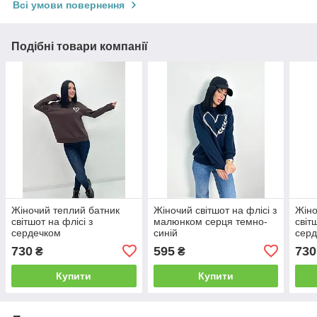
Всі умови повернення
Подібні товари компанії
Жіночий теплий батник
Жіночий світшот на флісі з
Жіно
світшот на флісі з
малюнком серця темно-
світ
сердечком
синій
сер
730
595
730
₴
₴
Купити
Купити