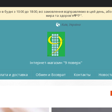
удні з 10:00 до 18:00, всі замовлення відправляємо в цей день, або на
мира та здоров'я💙💛".
Київ, Україна
Інтернет-магазин "9 поверх"
лата и доставка
Обмен и Возврат
Контакты
Новости