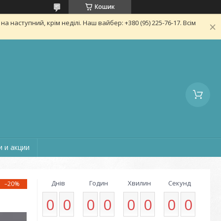
Кошик
 наступний, крім неділі. Наш вайбер: +380 (95) 225-76-17. Всім
 и акции
Днів
Годин
Хвилин
Секунд
–20%
0
0
0
0
0
0
0
0