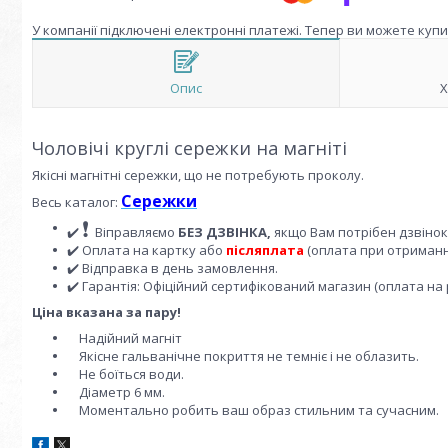
У компанії підключені електронні платежі. Тепер ви можете куп
Опис
Х
Чоловічі круглі сережки на магніті
Якісні магнітні сережки, що не потребують проколу.
Сережки
Весь каталог:
❗
✔️
Віправляємо
БЕЗ ДЗВІНКА,
якщо Вам потрібен дзвіно
✔️ Оплата на картку або
післяплата
(оплата при отриманні
✔️ Відправка в день замовлення.
✔️ Гарантія: Офіційний сертифікований магазин (оплата на 
Ціна вказана за пару!
Надійний магніт
Якісне гальванічне покриття не темніє і не облазить.
Не боїться води.
Діаметр 6 мм.
Моментально робить ваш образ стильним та сучасним.