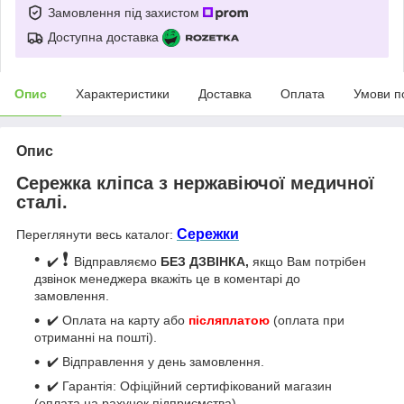
Замовлення під захистом
Доступна доставка
Опис
Характеристики
Доставка
Оплата
Умови п
Опис
Сережка кліпса з нержавіючої медичної
сталі.
Сережки
Переглянути весь каталог:
❗
✔️
Відправляємо
БЕЗ ДЗВІНКА,
якщо Вам потрібен
дзвінок менеджера вкажіть це в коментарі до
замовлення.
✔️ Оплата на карту або
післяплатою
(оплата при
отриманні на пошті).
✔️ Відправлення у день замовлення.
✔️ Гарантія: Офіційний сертифікований магазин
(оплата на рахунок підприємства).