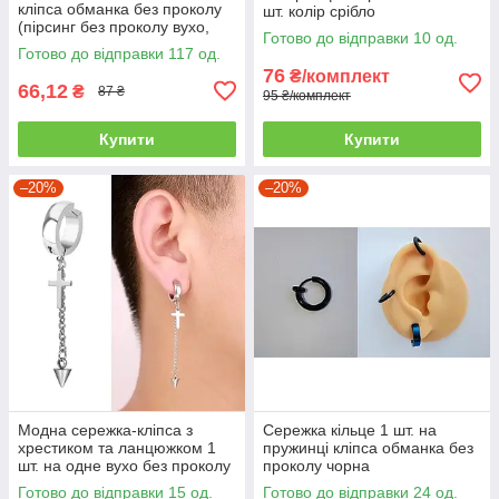
кліпса обманка без проколу
шт. колір срібло
(пірсинг без проколу вухо,
Готово до відправки 10 од.
септум ніс, губа) срібляста
Готово до відправки 117 од.
76
₴/комплект
66,12
₴
87 ₴
95 ₴/комплект
Купити
Купити
–20%
–20%
Модна сережка-кліпса з
Сережка кільце 1 шт. на
хрестиком та ланцюжком 1
пружинці кліпса обманка без
шт. на одне вухо без проколу
проколу чорна
срібляста
Готово до відправки 15 од.
Готово до відправки 24 од.