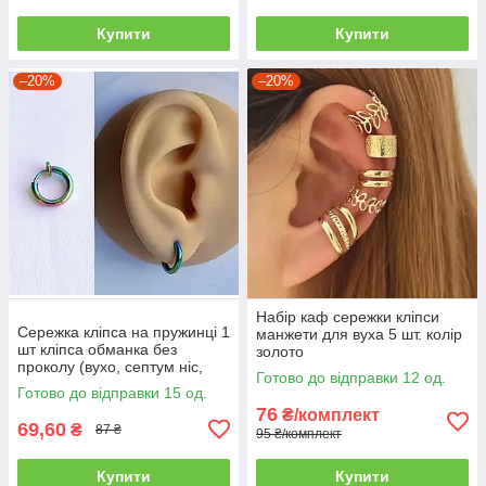
Купити
Купити
–20%
–20%
Набір каф сережки кліпси
Сережка кліпса на пружинці 1
манжети для вуха 5 шт. колір
шт кліпса обманка без
золото
проколу (вухо, септум ніс,
Готово до відправки 12 од.
губа) кольорова
Готово до відправки 15 од.
76
₴/комплект
69,60
₴
87 ₴
95 ₴/комплект
Купити
Купити