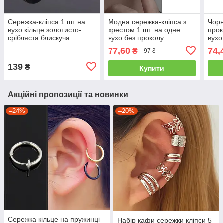
Сережка-кліпса 1 шт на
Модна сережка-кліпса з
Чорн
вухо кільце золотисто-
хрестом 1 шт. на одне
прок
срібляста блискуча
вухо без проколу
вухо,
широка без проколу
срібляста
77,60
74,
₴
97 ₴
139
₴
Купити
Акційні пропозиції та новинки
–24%
–20%
Сережка кільце на пружинці
Набір кафи сережки кліпси 5