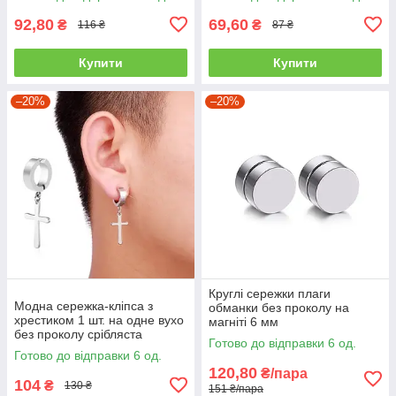
92,80
69,60
₴
₴
116 ₴
87 ₴
Купити
Купити
–20%
–20%
Круглі сережки плаги
Модна сережка-кліпса з
обманки без проколу на
хрестиком 1 шт. на одне вухо
магніті 6 мм
без проколу срібляста
Готово до відправки 6 од.
Готово до відправки 6 од.
120,80
₴/пара
104
₴
130 ₴
151 ₴/пара