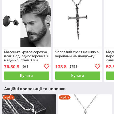
Маленька кругла сережка
Чоловічий хрест на шию з
Модн
плаг 1 од. одностороння з
черепами на ланцюжку
перо
медичної сталі 8 мм.
ланц
чоловіча чорна JAVRICK
Stain
76,80
133
52,
₴
₴
96 ₴
175 ₴
Купити
Купити
Акційні пропозиції та новинки
–24%
–24%