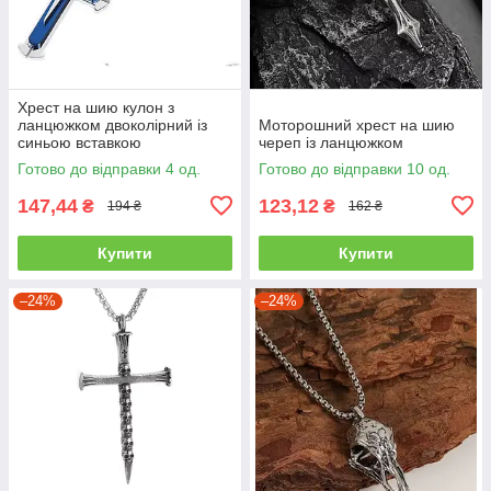
Хрест на шию кулон з
ланцюжком двоколірний із
Моторошний хрест на шию
синьою вставкою
череп із ланцюжком
Готово до відправки 4 од.
Готово до відправки 10 од.
147,44
123,12
₴
₴
194 ₴
162 ₴
Купити
Купити
–24%
–24%