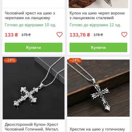
Чоловічий хрест на шию з
Кулон на шию череп ворони
черепами на ланцюжку
з ланцюжком сталевий
Готово до відправки 10 од.
Готово до відправки 12 од.
133
133,76
₴
₴
175 ₴
176 ₴
Купити
Купити
–24%
–24%
Двохсторонній Кулон-Хрест
Чоловічий Готичний, Метал,
Хрестик на шию у готичному