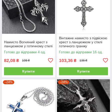
Вінтажне намисто з підвіскою
Намисто Вогняний хрест з
хрест з ланцюжком у стилі
ланцюжком у готичному стилі
готичного гранжу
Готово до відправки 4 од.
Готово до відправки 16 од.
82,08
103,36
₴
₴
108 ₴
136 ₴
Купити
Купити
–24%
–24%