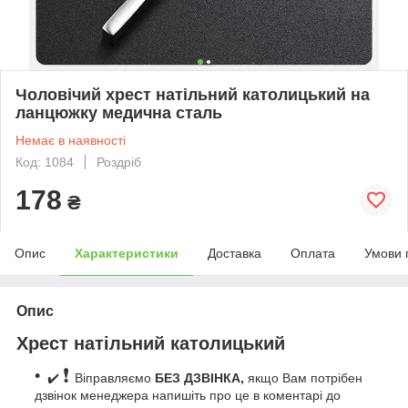
Чоловічий хрест натільний католицький на
ланцюжку медична сталь
Немає в наявності
Код: 1084
Роздріб
178
₴
Опис
Характеристики
Доставка
Оплата
Умови 
Опис
Хрест натільний католицький
❗
✔️
Віправляємо
БЕЗ ДЗВІНКА,
якщо Вам потрібен
дзвінок менеджера напишіть про це в коментарі до