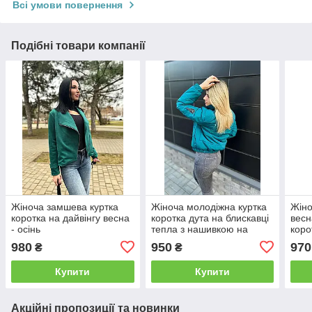
Всі умови повернення
Подібні товари компанії
Жіноча замшева куртка
Жіноча молодіжна куртка
Жіно
коротка на дайвінгу весна
коротка дута на блискавці
весн
- осінь
тепла з нашивкою на
коро
плечі
кори
980
950
970
₴
₴
Купити
Купити
Акційні пропозиції та новинки