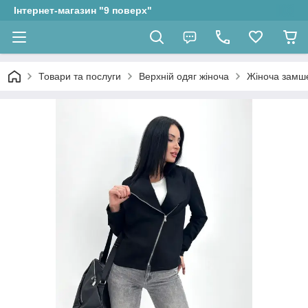
Інтернет-магазин "9 поверх"
Товари та послуги
Верхній одяг жіноча
Жіноча замшев