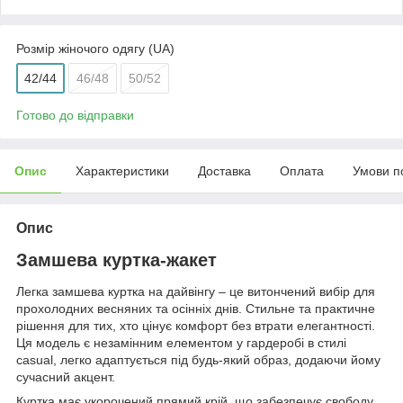
Розмір жіночого одягу (UA)
42/44
46/48
50/52
Готово до відправки
Опис
Характеристики
Доставка
Оплата
Умови п
Опис
Замшева куртка-жакет
Легка замшева куртка на дайвінгу – це витончений вибір для
прохолодних весняних та осінніх днів. Стильне та практичне
рішення для тих, хто цінує комфорт без втрати елегантності.
Ця модель є незамінним елементом у гардеробі в стилі
casual, легко адаптується під будь-який образ, додаючи йому
сучасний акцент.
Куртка має укорочений прямий крій, що забезпечує свободу