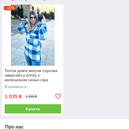
–10%
Тепла довга жіноча сорочка
оверсайз у клітку з
капюшоном синьо-сіра
В наявності
1 035
₴
1 150 ₴
Купити
Про нас