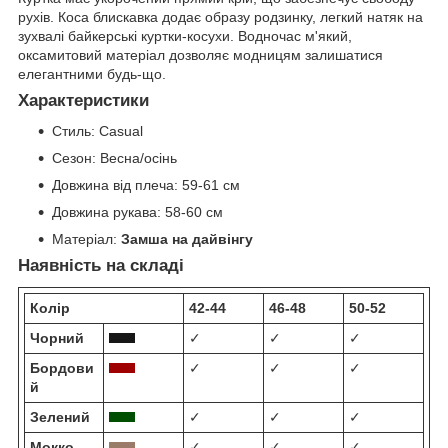
рухів. Коса блискавка додає образу родзинку, легкий натяк на
зухвалі байкерські куртки-косухи. Водночас м'який,
оксамитовий матеріал дозволяє модницям залишатися
елегантними будь-що.
Характеристики
Стиль:
Casual
Сезон:
Весна/осінь
Довжина від плеча:
59-61 см
Довжина рукава:
58-60 см
Матеріал:
Замша на дайвінгу
Наявність на складі
Колір
42-44
46-48
50-52
Чорний
✓
✓
✓
Бордови
✓
✓
✓
й
Зелений
✓
✓
✓
Мокко
✓
✓
✓