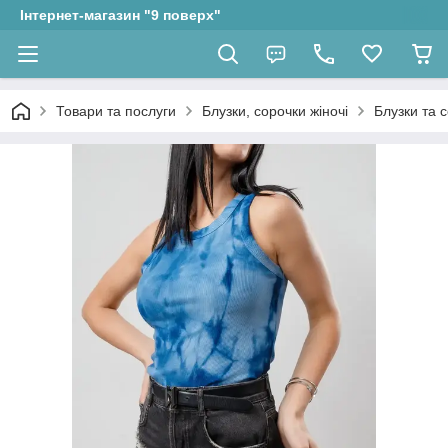
Інтернет-магазин "9 поверх"
Товари та послуги
Блузки, сорочки жіночі
Блузки та с