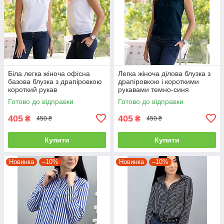
Біла легка жіноча офісна
Легка жіноча ділова блузка з
базова блузка з драпіровкою
драпіровкою і короткими
короткий рукав
рукавами темно-синя
Готово до відправки
Готово до відправки
405
405
₴
₴
450 ₴
450 ₴
Купити
Купити
Новинка
–10%
Новинка
–10%