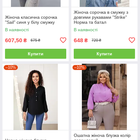
Жіноча сорочка в смужку з
Жіноча класична сорочка
довгими рукавами "Strike"
"Sail" синя у білу смужку
Норма та батал
В наявності
В наявності
607,50
648
₴
₴
675 ₴
720 ₴
Купити
Купити
–10%
–10%
Ошатна жіноча блузка колір