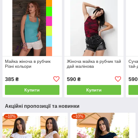
Майка жіноча в рубчик
Жіноча майка в рубчик тай
Суча
Різні кольори
дай малінова
тай-
385
590
590
₴
₴
Купити
Купити
Акційні пропозиції та новинки
–10%
–10%