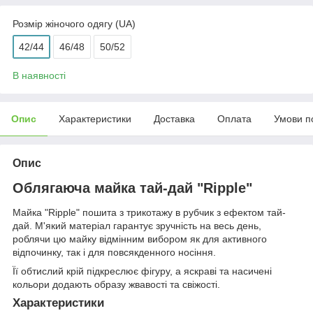
Розмір жіночого одягу (UA)
42/44
46/48
50/52
В наявності
Опис
Характеристики
Доставка
Оплата
Умови п
Опис
Облягаюча майка тай-дай "Ripple"
Майка "Ripple" пошита з трикотажу в рубчик з ефектом тай-
дай. М'який матеріал гарантує зручність на весь день,
роблячи цю майку відмінним вибором як для активного
відпочинку, так і для повсякденного носіння.
Її обтислий крій підкреслює фігуру, а яскраві та насичені
кольори додають образу жвавості та свіжості.
Характеристики