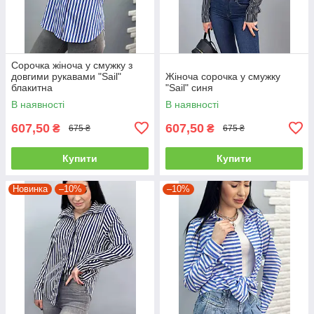
Сорочка жіноча у смужку з
довгими рукавами "Sail"
Жіноча сорочка у смужку
блакитна
"Sail" синя
В наявності
В наявності
607,50
607,50
₴
₴
675 ₴
675 ₴
Купити
Купити
Новинка
–10%
–10%