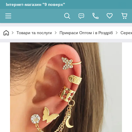
Інтернет-магазин "9 поверх"
Товари та послуги
Прикраси Оптом і в Роздріб
Сере