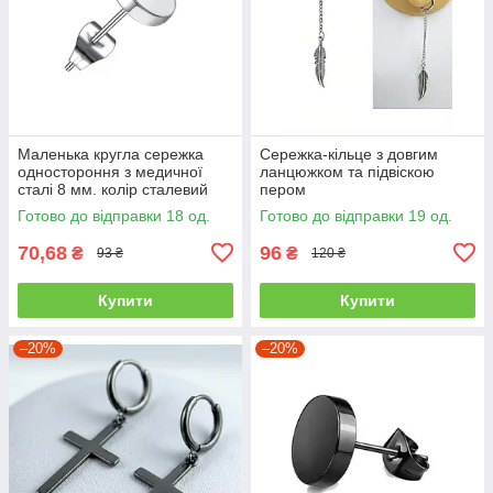
Маленька кругла сережка
Сережка-кільце з довгим
одностороння з медичної
ланцюжком та підвіскою
сталі 8 мм. колір сталевий
пером
Готово до відправки 18 од.
Готово до відправки 19 од.
70,68
96
₴
₴
93 ₴
120 ₴
Купити
Купити
–20%
–20%