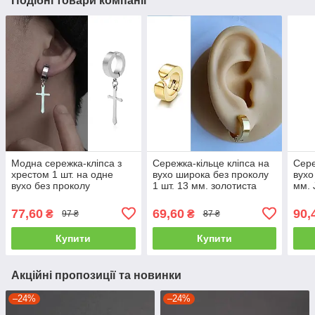
Подібні товари компанії
Модна сережка-кліпса з
Сережка-кільце кліпса на
Сере
хрестом 1 шт. на одне
вухо широка без проколу
вухо
вухо без проколу
1 шт. 13 мм. золотиста
мм.
срібляста
JAVRICK
77,60
69,60
90,
₴
₴
97 ₴
87 ₴
Купити
Купити
Акційні пропозиції та новинки
–24%
–24%