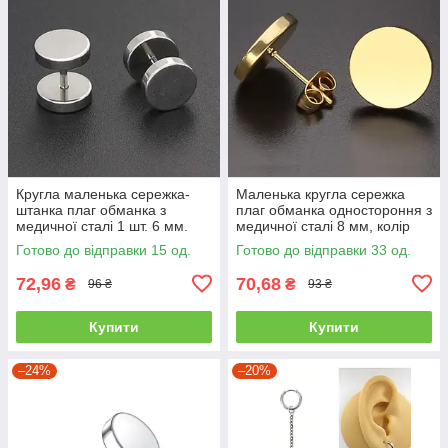
Кругла маленька сережка-
Маленька кругла сережка
штанка плаг обманка з
плаг обманка одностороння з
медичної сталі 1 шт. 6 мм.
медичної сталі 8 мм, колір
срібляста JAVRICK
золото JAVRICK
Готово до відправки 15 од.
Готово до відправки 33 од.
72,96
70,68
₴
₴
96 ₴
93 ₴
Купити
Купити
–24%
–20%