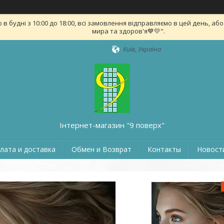
удні з 10:00 до 18:00, всі замовлення відправляємо в цей день, або на
мира та здоров'я💙💛".
Київ, Україна
Інтернет-магазин "9 поверх"
лата и доставка
Обмен и Возврат
Контакты
Новости