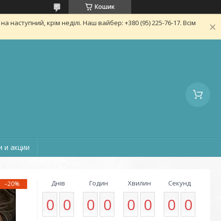
Кошик
 наступний, крім неділі. Наш вайбер: +380 (95) 225-76-17. Всім
 и акции
Днів
Годин
Хвилин
Секунд
–20%
0
0
0
0
0
0
0
0