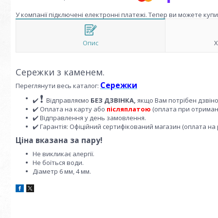
У компанії підключені електронні платежі. Тепер ви можете куп
Опис
Х
Сережки з каменем.
Сережки
Переглянути весь каталог:
❗
✔️
Відправляємо
БЕЗ ДЗВІНКА,
якщо Вам потрібен дзвін
✔️ Оплата на карту або
післяплатою
(оплата при отриманн
✔️ Відправлення у день замовлення.
✔️ Гарантія: Офіційний сертифікований магазин (оплата на 
Ціна вказана за пару!
Не викликає алергії.
Не боїться води.
Діаметр 6 мм, 4 мм.