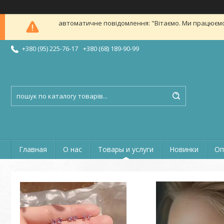
автоматичне повідомлення: "Вітаємо. Ми працюємо в б
+380 (95) 225-76-17
+380 (68) 189-90-99
Главная
О нас
Товары и услуги
Новинки
Оп