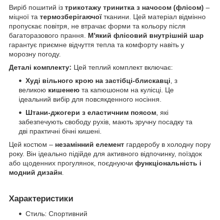
Виріб пошитий із
трикотажу тринитка з начосом (флісом)
–
міцної та
термозберігаючої
тканини. Цей матеріал відмінно
пропускає повітря, не втрачає форми та кольору після
багаторазового прання.
М'який флісовий внутрішній шар
гарантує приємне відчуття тепла та комфорту навіть у
морозну погоду.
Деталі комплекту:
Цей теплий комплект включає:
Худі вільного крою на застібці-блискавці
, з
великою
кишенею
та капюшоном на кулісці. Це
ідеальний вибір для повсякденного носіння.
Штани-джогери з еластичним поясом
, які
забезпечують свободу рухів, мають зручну посадку та
дві практичні бічні кишені.
Цей костюм –
незамінний елемент
гардеробу в холодну пору
року. Він ідеально підійде для активного відпочинку, поїздок
або щоденних прогулянок, поєднуючи
функціональність і
модний дизайн
.
Характеристики
Стиль:
Спортивний