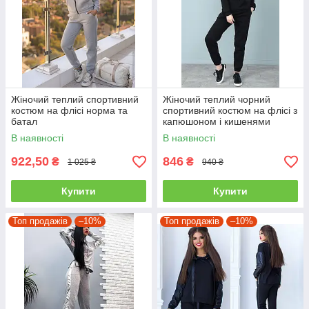
Жіночий теплий спортивний
Жіночий теплий чорний
костюм на флісі норма та
спортивний костюм на флісі з
батал
капюшоном і кишенями
кенгуру "WhyNot" весна осінь
В наявності
В наявності
922,50
846
₴
₴
1 025 ₴
940 ₴
Купити
Купити
Топ продажів
–10%
Топ продажів
–10%