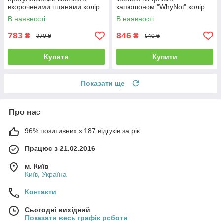
вкороченими штанами колір
капюшоном "WhyNot" колір
фісташковий
капучино весна осені
В наявності
В наявності
783
846
₴
₴
870 ₴
940 ₴
Купити
Купити
Показати ще
Про нас
96% позитивних з 187 відгуків за рік
Працює з 21.02.2016
м. Київ
Київ, Україна
Контакти
Сьогодні вихідний
Показати весь графік роботи