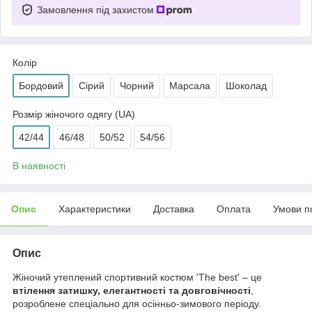
Замовлення під захистом
Колір
Бордовий
Сірий
Чорний
Марсала
Шоколад
Розмір жіночого одягу (UA)
42/44
46/48
50/52
54/56
В наявності
Опис
Характеристики
Доставка
Оплата
Умови п
Опис
Жіночий утеплений спортивний костюм 'The best' – це
втілення затишку, елегантності та довговічності
,
розроблене спеціально для осінньо-зимового періоду.