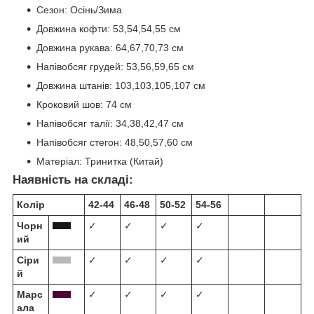
Сезон:
Осінь/Зима
Довжина кофти:
53,54,54,55 см
Довжина рукава:
64,67,70,73 см
Напівобсяг грудей:
53,56,59,65 см
Довжина штанів:
103,103,105,107 см
Кроковий шов:
74 см
Напівобсяг талії:
34,38,42,47 см
Напівобсяг стегон:
48,50,57,60 см
Матеріал:
Тринитка (Китай)
Наявність на складі:
Колір
42-44
46-48
50-52
54-56
Чорн
✓
✓
✓
✓
ий
Сіри
✓
✓
✓
✓
й
Марс
✓
✓
✓
✓
ала