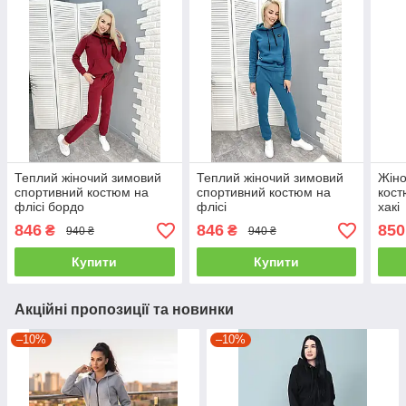
Теплий жіночий зимовий
Теплий жіночий зимовий
Жіно
спортивний костюм на
спортивний костюм на
кост
флісі бордо
флісі
хакі
846
846
850
₴
₴
940 ₴
940 ₴
Купити
Купити
Акційні пропозиції та новинки
–10%
–10%