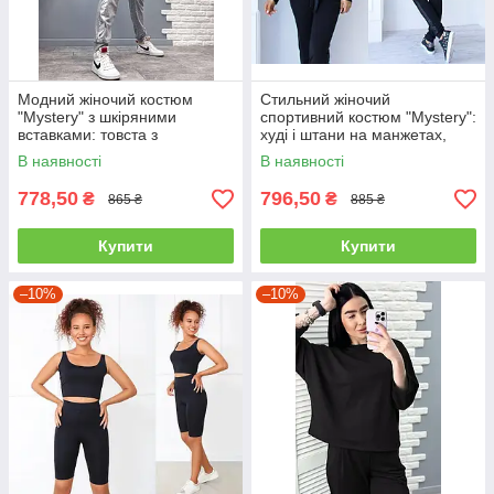
Модний жіночий костюм
Стильний жіночий
"Mystery" з шкіряними
спортивний костюм "Mystery":
вставками: товста з
худі і штани на манжетах,
капюшоном і штани на
великі розміри
В наявності
В наявності
манжечках сірий
778,50
796,50
₴
₴
865 ₴
885 ₴
Купити
Купити
–10%
–10%