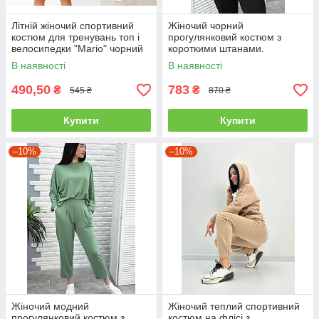
Літній жіночий спортивний
Жіночий чорний
костюм для тренувань топ і
прогулянковий костюм з
велосипедки "Mario" чорний
короткими штанами.
В наявності
В наявності
490,50
783
₴
₴
545 ₴
870 ₴
Купити
Купити
–10%
–10%
Жіночий модний
Жіночий теплий спортивний
прогулянковий костюм з
костюм на флісі з