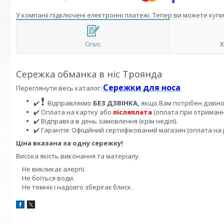
У компанії підключені електронні платежі. Тепер ви можете куп
Опис
Х
Сережка обманка в ніс Троянда
Сережки для носа
Переглянути весь каталог:
❗
✔️
Відправляємо
БЕЗ ДЗВІНКА,
якщо Вам потрібен дзвін
✔️ Оплата на картку або
післяплата
(оплата при отриманні
✔️ Відправка в день замовлення (крім неділі).
✔️ Гарантія: Офіційний сертифікований магазин (оплата на 
Ціна вказана за одну сережку!
Висока якість виконання та матеріалу.
Не викликає алергії.
Не боїться води.
Не темніє і надовго зберігає блиск.