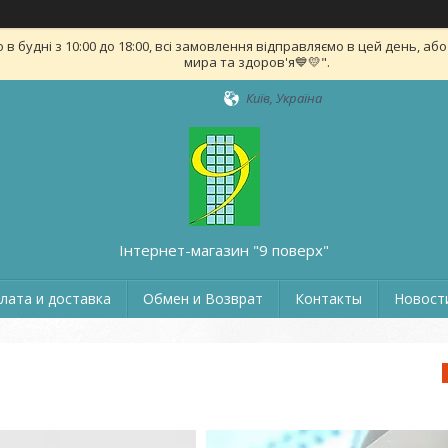
удні з 10:00 до 18:00, всі замовлення відправляємо в цей день, або на
мира та здоров'я💙💛".
Київ, Україна
Інтернет-магазин "9 поверх"
лата и доставка
Обмен и Возврат
Контакты
Новости