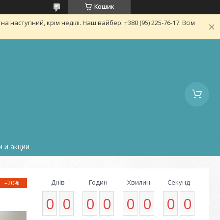
Кошик
 наступний, крім неділі. Наш вайбер: +380 (95) 225-76-17. Всім
 и акции
Днів
Годин
Хвилин
Секунд
–20%
0
0
0
0
0
0
0
0