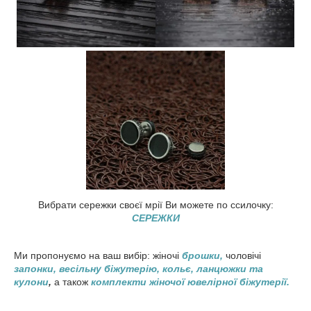
Вибрати сережки своєї мрії Ви можете по ссилочку:
СЕРЕЖКИ
Ми пропонуємо на ваш вибір: жіночі
брошки,
чоловічі
запонки,
весільну біжутерію,
кольє, ланцюжки та
кулони
,
а також
комплекти жіночої ювелірної біжутерії.